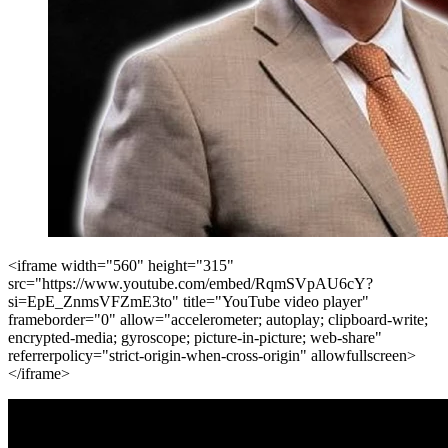
<iframe width="560" height="315"
src="https://www.youtube.com/embed/RqmSVpAU6cY?
si=EpE_ZnmsVFZmE3to" title="YouTube video player"
frameborder="0" allow="accelerometer; autoplay; clipboard-write;
encrypted-media; gyroscope; picture-in-picture; web-share"
referrerpolicy="strict-origin-when-cross-origin" allowfullscreen>
</iframe>