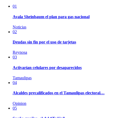
01
Avala Sheinbaum el plan para gas nacional
Noticias
02
Deudas sin fin por el uso de tarjetas
Reynosa
03
Activarían celulares por desaparecidos
Tamaulipas
04
Alcaldes precalificados en el Tamaulipas electoral…
Opinion
05