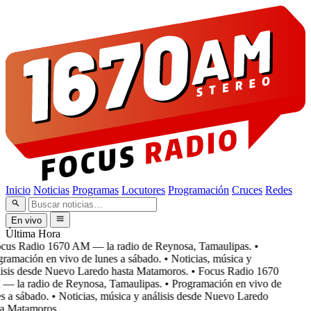
Inicio
Noticias
Programas
Locutores
Programación
Cruces
Redes
En vivo
Última Hora
cus Radio 1670 AM — la radio de Reynosa, Tamaulipas.
•
ramación en vivo de lunes a sábado.
• Noticias, música y
isis desde Nuevo Laredo hasta Matamoros.
• Focus Radio 1670
 la radio de Reynosa, Tamaulipas.
• Programación en vivo de
 a sábado.
• Noticias, música y análisis desde Nuevo Laredo
a Matamoros.