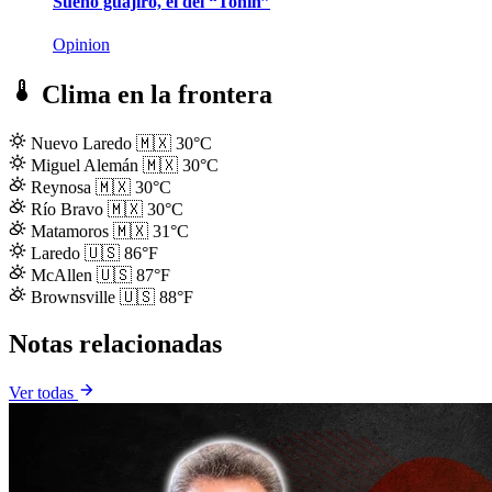
Sueño guajiro, el del “Toñin”
Opinion
Clima en la frontera
Nuevo Laredo
🇲🇽
30°C
Miguel Alemán
🇲🇽
30°C
Reynosa
🇲🇽
30°C
Río Bravo
🇲🇽
30°C
Matamoros
🇲🇽
31°C
Laredo
🇺🇸
86°F
McAllen
🇺🇸
87°F
Brownsville
🇺🇸
88°F
Notas relacionadas
Ver todas