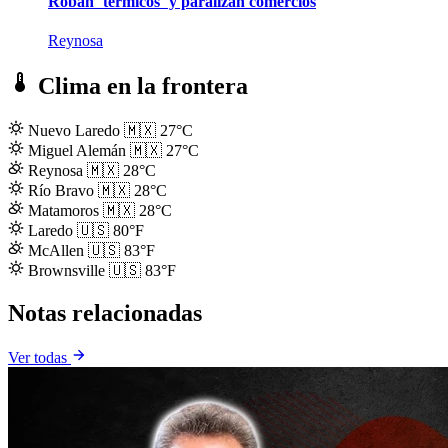
Roban ´térmicos´ y paralizan comercios
Reynosa
Clima en la frontera
Nuevo Laredo
🇲🇽
27°C
Miguel Alemán
🇲🇽
27°C
Reynosa
🇲🇽
28°C
Río Bravo
🇲🇽
28°C
Matamoros
🇲🇽
28°C
Laredo
🇺🇸
80°F
McAllen
🇺🇸
83°F
Brownsville
🇺🇸
83°F
Notas relacionadas
Ver todas