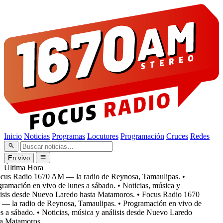
Inicio
Noticias
Programas
Locutores
Programación
Cruces
Redes
En vivo
Última Hora
cus Radio 1670 AM — la radio de Reynosa, Tamaulipas.
•
amación en vivo de lunes a sábado.
• Noticias, música y
isis desde Nuevo Laredo hasta Matamoros.
• Focus Radio 1670
 la radio de Reynosa, Tamaulipas.
• Programación en vivo de
 a sábado.
• Noticias, música y análisis desde Nuevo Laredo
a Matamoros.