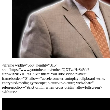
<iframe width="560" height="315"
src="https://www.youtube.com/embed/QXTzeHrS4Vc?
si=owBN8Yll_7sT7Jki" title="YouTube video player"
frameborder="0" allow="accelerometer; autoplay; clipboard-write;
encrypted-media; gyroscope; picture-in-picture; web-share"
referrerpolicy="strict-origin-when-cross-origin" allowfullscreen>
</iframe>