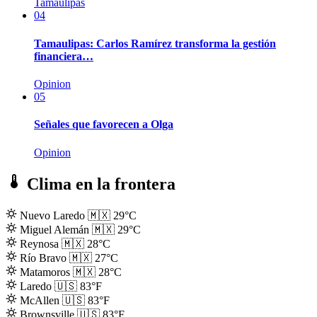
Tamaulipas
04
Tamaulipas: Carlos Ramírez transforma la gestión
financiera…
Opinion
05
Señales que favorecen a Olga
Opinion
Clima en la frontera
Nuevo Laredo
🇲🇽
29°C
Miguel Alemán
🇲🇽
29°C
Reynosa
🇲🇽
28°C
Río Bravo
🇲🇽
27°C
Matamoros
🇲🇽
28°C
Laredo
🇺🇸
83°F
McAllen
🇺🇸
83°F
Brownsville
🇺🇸
83°F