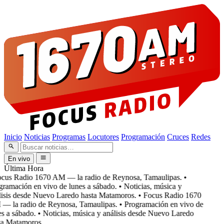
Inicio
Noticias
Programas
Locutores
Programación
Cruces
Redes
En vivo
Última Hora
cus Radio 1670 AM — la radio de Reynosa, Tamaulipas.
•
ramación en vivo de lunes a sábado.
• Noticias, música y
isis desde Nuevo Laredo hasta Matamoros.
• Focus Radio 1670
 la radio de Reynosa, Tamaulipas.
• Programación en vivo de
s a sábado.
• Noticias, música y análisis desde Nuevo Laredo
a Matamoros.