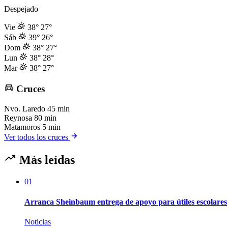
Despejado
Vie
38°
27°
Sáb
39°
26°
Dom
38°
27°
Lun
38°
28°
Mar
38°
27°
Cruces
Nvo. Laredo
45 min
Reynosa
80 min
Matamoros
5 min
Ver todos los cruces
Más leídas
01
Arranca Sheinbaum entrega de apoyo para útiles escolares
Noticias