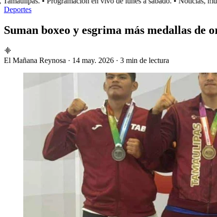
amaulipas.
• Programación en vivo de lunes a sábado.
• Noticias, músi
Deportes
Suman boxeo y esgrima más medallas de o
El Mañana Reynosa
·
14 may. 2026
·
3 min de lectura