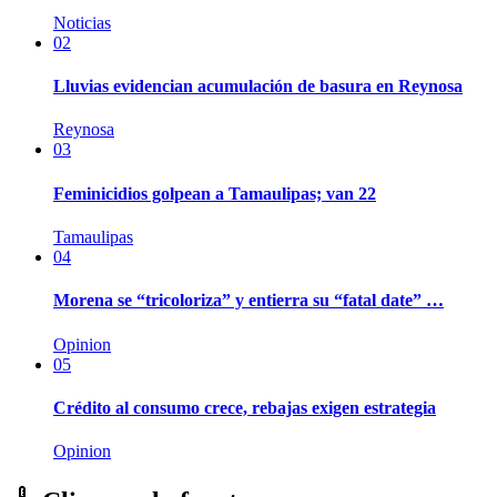
Noticias
02
Lluvias evidencian acumulación de basura en Reynosa
Reynosa
03
Feminicidios golpean a Tamaulipas; van 22
Tamaulipas
04
Morena se “tricoloriza” y entierra su “fatal date” …
Opinion
05
Crédito al consumo crece, rebajas exigen estrategia
Opinion