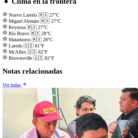
Clima en la frontera
Nuevo Laredo
🇲🇽
27°C
Miguel Alemán
🇲🇽
27°C
Reynosa
🇲🇽
27°C
Río Bravo
🇲🇽
28°C
Matamoros
🇲🇽
28°C
Laredo
🇺🇸
81°F
McAllen
🇺🇸
82°F
Brownsville
🇺🇸
82°F
Notas relacionadas
Ver todas