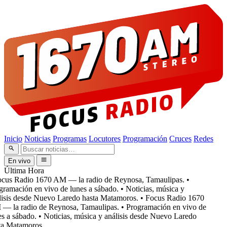
Inicio
Noticias
Programas
Locutores
Programación
Cruces
Redes
En vivo
Última Hora
cus Radio 1670 AM — la radio de Reynosa, Tamaulipas.
•
ramación en vivo de lunes a sábado.
• Noticias, música y
isis desde Nuevo Laredo hasta Matamoros.
• Focus Radio 1670
 la radio de Reynosa, Tamaulipas.
• Programación en vivo de
s a sábado.
• Noticias, música y análisis desde Nuevo Laredo
a Matamoros.