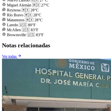
Nuevo Laredo
🇲🇽
27°C
Miguel Alemán
🇲🇽
27°C
Reynosa
🇲🇽
28°C
Río Bravo
🇲🇽
28°C
Matamoros
🇲🇽
28°C
Laredo
🇺🇸
80°F
McAllen
🇺🇸
83°F
Brownsville
🇺🇸
83°F
Notas relacionadas
Ver todas