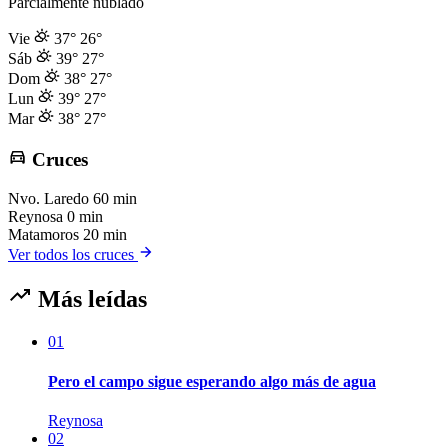
Parcialmente nublado
Vie
37°
26°
Sáb
39°
27°
Dom
38°
27°
Lun
39°
27°
Mar
38°
27°
Cruces
Nvo. Laredo
60 min
Reynosa
0 min
Matamoros
20 min
Ver todos los cruces
Más leídas
01
Pero el campo sigue esperando algo más de agua
Reynosa
02