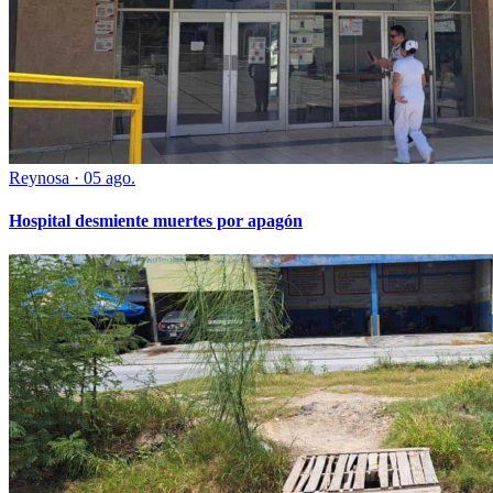
Reynosa
·
05 ago.
Hospital desmiente muertes por apagón