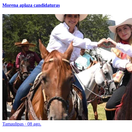
Morena aplaza candidaturas
Tamaulipas
·
08 ago.