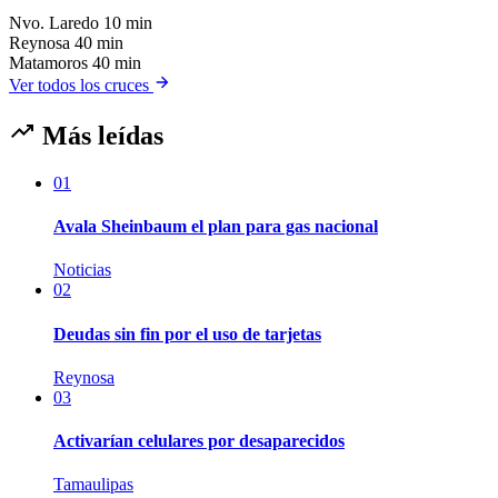
Nvo. Laredo
10 min
Reynosa
40 min
Matamoros
40 min
Ver todos los cruces
Más leídas
01
Avala Sheinbaum el plan para gas nacional
Noticias
02
Deudas sin fin por el uso de tarjetas
Reynosa
03
Activarían celulares por desaparecidos
Tamaulipas