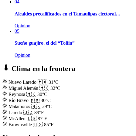
04
Alcaldes precalificados en el Tamaulipas electoral…
Opinion
05
Sueño guajiro, el del “Toñin”
Opinion
Clima en la frontera
Nuevo Laredo
🇲🇽
31°C
Miguel Alemán
🇲🇽
32°C
Reynosa
🇲🇽
30°C
Río Bravo
🇲🇽
30°C
Matamoros
🇲🇽
29°C
Laredo
🇺🇸
89°F
McAllen
🇺🇸
87°F
Brownsville
🇺🇸
85°F