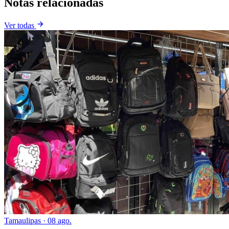
Notas relacionadas
Ver todas
Tamaulipas
·
08 ago.