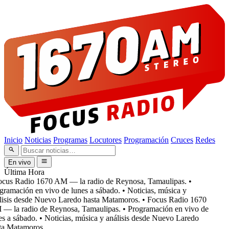
Inicio
Noticias
Programas
Locutores
Programación
Cruces
Redes
En vivo
Última Hora
cus Radio 1670 AM — la radio de Reynosa, Tamaulipas.
•
ramación en vivo de lunes a sábado.
• Noticias, música y
isis desde Nuevo Laredo hasta Matamoros.
• Focus Radio 1670
 la radio de Reynosa, Tamaulipas.
• Programación en vivo de
s a sábado.
• Noticias, música y análisis desde Nuevo Laredo
a Matamoros.