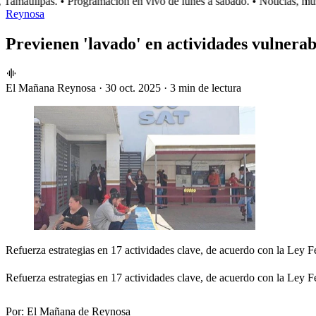
amaulipas.
• Programación en vivo de lunes a sábado.
• Noticias, músi
Reynosa
Previenen 'lavado' en actividades vulnerab
El Mañana Reynosa
·
30 oct. 2025
·
3 min de lectura
Refuerza estrategias en 17 actividades clave, de acuerdo con la Ley F
Refuerza estrategias en 17 actividades clave, de acuerdo con la Ley F
Por:
El Mañana de Reynosa