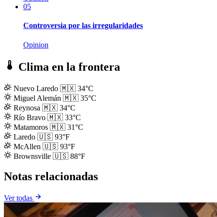
05
Controversia por las irregularidades
Opinion
Clima en la frontera
Nuevo Laredo
🇲🇽
34°C
Miguel Alemán
🇲🇽
35°C
Reynosa
🇲🇽
34°C
Río Bravo
🇲🇽
33°C
Matamoros
🇲🇽
31°C
Laredo
🇺🇸
93°F
McAllen
🇺🇸
93°F
Brownsville
🇺🇸
88°F
Notas relacionadas
Ver todas