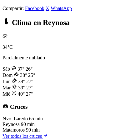
Compartir:
Facebook
X
WhatsApp
Clima en Reynosa
34°C
Parcialmente nublado
Sáb
37°
26°
Dom
38°
25°
Lun
39°
27°
Mar
39°
27°
Mié
40°
27°
Cruces
Nvo. Laredo
65 min
Reynosa
90 min
Matamoros
90 min
Ver todos los cruces