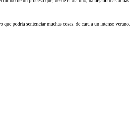
 el rumbo de un proceso que, desde el día uno, ha dejado más dudas
ro que podría sentenciar muchas cosas, de cara a un intenso verano.