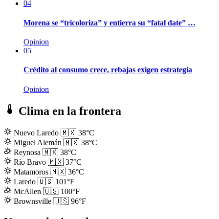
04
Morena se “tricoloriza” y entierra su “fatal date” …
Opinion
05
Crédito al consumo crece, rebajas exigen estrategia
Opinion
Clima en la frontera
Nuevo Laredo
🇲🇽
38°C
Miguel Alemán
🇲🇽
38°C
Reynosa
🇲🇽
38°C
Río Bravo
🇲🇽
37°C
Matamoros
🇲🇽
36°C
Laredo
🇺🇸
101°F
McAllen
🇺🇸
100°F
Brownsville
🇺🇸
96°F