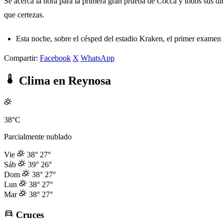
Se acerca la hora para la primera gran prueba de Cocca y todos sus d
que certezas.
Esta noche, sobre el césped del estadio Kraken, el primer examen 
Compartir:
Facebook
X
WhatsApp
Clima en Reynosa
38°C
Parcialmente nublado
Vie
38°
27°
Sáb
39°
26°
Dom
38°
27°
Lun
38°
27°
Mar
38°
27°
Cruces