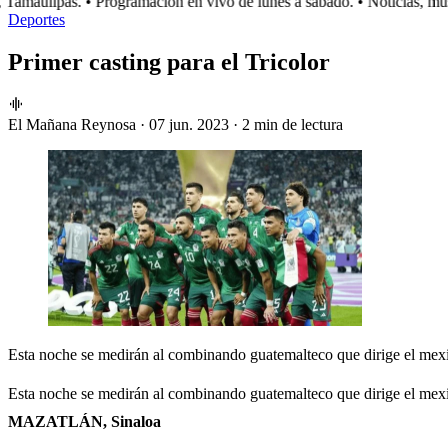
amaulipas.
• Programación en vivo de lunes a sábado.
• Noticias, músi
Deportes
Primer casting para el Tricolor
El Mañana Reynosa
·
07 jun. 2023
·
2 min de lectura
Esta noche se medirán al combinando guatemalteco que dirige el mex
Esta noche se medirán al combinando guatemalteco que dirige el me
MAZATLÁN, Sinaloa