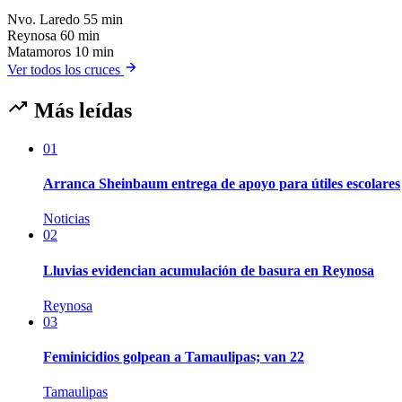
Nvo. Laredo
55 min
Reynosa
60 min
Matamoros
10 min
Ver todos los cruces
Más leídas
01
Arranca Sheinbaum entrega de apoyo para útiles escolares
Noticias
02
Lluvias evidencian acumulación de basura en Reynosa
Reynosa
03
Feminicidios golpean a Tamaulipas; van 22
Tamaulipas