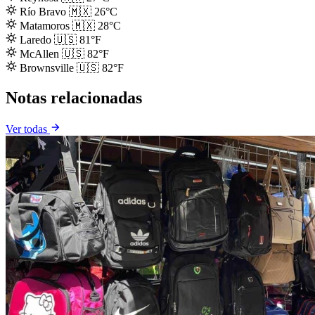
Río Bravo
🇲🇽
26°C
Matamoros
🇲🇽
28°C
Laredo
🇺🇸
81°F
McAllen
🇺🇸
82°F
Brownsville
🇺🇸
82°F
Notas relacionadas
Ver todas