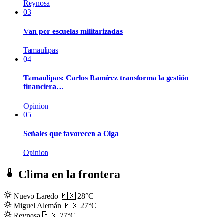
Reynosa
03
Van por escuelas militarizadas
Tamaulipas
04
Tamaulipas: Carlos Ramírez transforma la gestión
financiera…
Opinion
05
Señales que favorecen a Olga
Opinion
Clima en la frontera
Nuevo Laredo
🇲🇽
28°C
Miguel Alemán
🇲🇽
27°C
Reynosa
🇲🇽
27°C