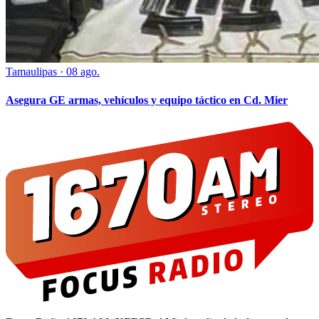
Tamaulipas
·
08 ago.
Asegura GE armas, vehículos y equipo táctico en Cd. Mier