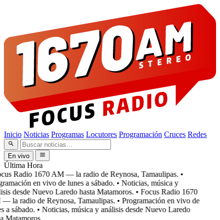
Inicio
Noticias
Programas
Locutores
Programación
Cruces
Redes
En vivo
Última Hora
cus Radio 1670 AM — la radio de Reynosa, Tamaulipas.
•
ramación en vivo de lunes a sábado.
• Noticias, música y
isis desde Nuevo Laredo hasta Matamoros.
• Focus Radio 1670
 la radio de Reynosa, Tamaulipas.
• Programación en vivo de
s a sábado.
• Noticias, música y análisis desde Nuevo Laredo
a Matamoros.