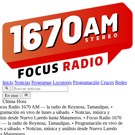
Inicio
Noticias
Programas
Locutores
Programación
Cruces
Redes
En vivo
Última Hora
cus Radio 1670 AM — la radio de Reynosa, Tamaulipas.
•
ramación en vivo de lunes a sábado.
• Noticias, música y
isis desde Nuevo Laredo hasta Matamoros.
• Focus Radio 1670
 la radio de Reynosa, Tamaulipas.
• Programación en vivo de
s a sábado.
• Noticias, música y análisis desde Nuevo Laredo
a Matamoros.