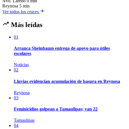
Nvo. Laredo
0 min
Reynosa
5 min
Ver todos los cruces
Más leídas
01
Arranca Sheinbaum entrega de apoyo para útiles
escolares
Noticias
02
Lluvias evidencian acumulación de basura en Reynosa
Reynosa
03
Feminicidios golpean a Tamaulipas; van 22
Tamaulipas
04