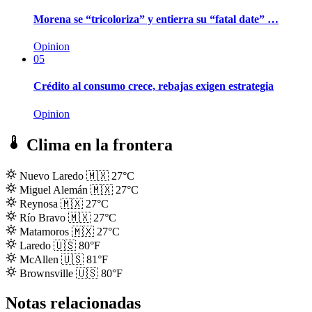
Morena se “tricoloriza” y entierra su “fatal date” …
Opinion
05
Crédito al consumo crece, rebajas exigen estrategia
Opinion
Clima en la frontera
Nuevo Laredo
🇲🇽
27°C
Miguel Alemán
🇲🇽
27°C
Reynosa
🇲🇽
27°C
Río Bravo
🇲🇽
27°C
Matamoros
🇲🇽
27°C
Laredo
🇺🇸
80°F
McAllen
🇺🇸
81°F
Brownsville
🇺🇸
80°F
Notas relacionadas