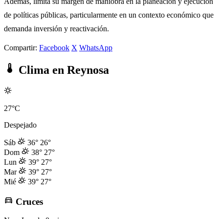
Además, limita su margen de maniobra en la planeación y ejecución
de políticas públicas, particularmente en un contexto económico que
demanda inversión y reactivación.
Compartir:
Facebook
X
WhatsApp
Clima en Reynosa
27°C
Despejado
Sáb
36°
26°
Dom
38°
27°
Lun
39°
27°
Mar
39°
27°
Mié
39°
27°
Cruces