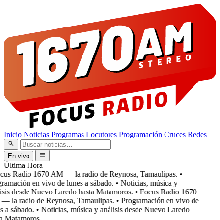
Inicio
Noticias
Programas
Locutores
Programación
Cruces
Redes
En vivo
Última Hora
cus Radio 1670 AM — la radio de Reynosa, Tamaulipas.
•
amación en vivo de lunes a sábado.
• Noticias, música y
isis desde Nuevo Laredo hasta Matamoros.
• Focus Radio 1670
 la radio de Reynosa, Tamaulipas.
• Programación en vivo de
 a sábado.
• Noticias, música y análisis desde Nuevo Laredo
a Matamoros.