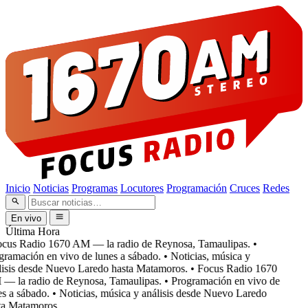
Inicio
Noticias
Programas
Locutores
Programación
Cruces
Redes
En vivo
Última Hora
cus Radio 1670 AM — la radio de Reynosa, Tamaulipas.
•
ramación en vivo de lunes a sábado.
• Noticias, música y
isis desde Nuevo Laredo hasta Matamoros.
• Focus Radio 1670
 la radio de Reynosa, Tamaulipas.
• Programación en vivo de
s a sábado.
• Noticias, música y análisis desde Nuevo Laredo
a Matamoros.