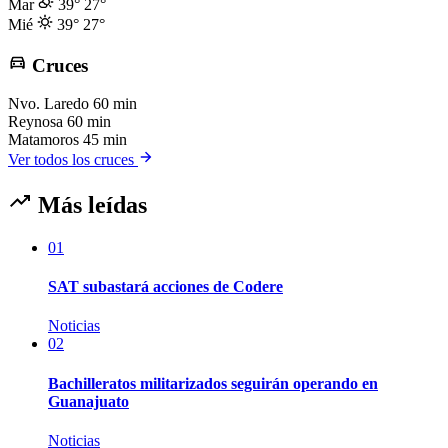
Mar
39°
27°
Mié
39°
27°
Cruces
Nvo. Laredo
60 min
Reynosa
60 min
Matamoros
45 min
Ver todos los cruces
Más leídas
01
SAT subastará acciones de Codere
Noticias
02
Bachilleratos militarizados seguirán operando en
Guanajuato
Noticias