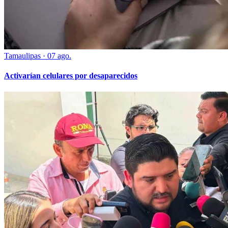
Tamaulipas
·
07 ago.
Activarían celulares por desaparecidos