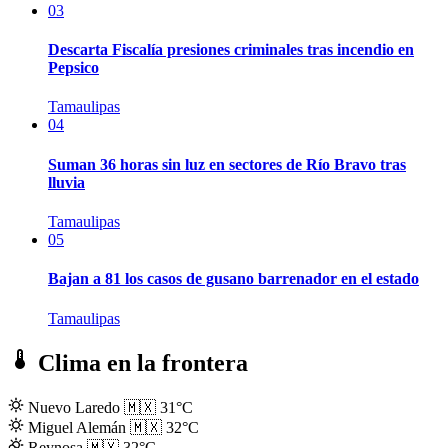
03
Descarta Fiscalía presiones criminales tras incendio en
Pepsico
Tamaulipas
04
Suman 36 horas sin luz en sectores de Río Bravo tras
lluvia
Tamaulipas
05
Bajan a 81 los casos de gusano barrenador en el estado
Tamaulipas
Clima en la frontera
Nuevo Laredo
🇲🇽
31°C
Miguel Alemán
🇲🇽
32°C
Reynosa
🇲🇽
32°C