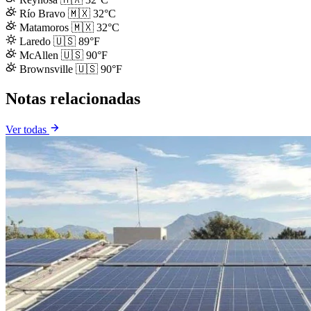
Río Bravo
🇲🇽
32°C
Matamoros
🇲🇽
32°C
Laredo
🇺🇸
89°F
McAllen
🇺🇸
90°F
Brownsville
🇺🇸
90°F
Notas relacionadas
Ver todas