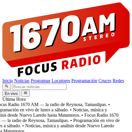
Inicio
Noticias
Programas
Locutores
Programación
Cruces
Redes
En vivo
Última Hora
cus Radio 1670 AM — la radio de Reynosa, Tamaulipas.
•
ramación en vivo de lunes a sábado.
• Noticias, música y
isis desde Nuevo Laredo hasta Matamoros.
• Focus Radio 1670
 la radio de Reynosa, Tamaulipas.
• Programación en vivo de
s a sábado.
• Noticias, música y análisis desde Nuevo Laredo
a Matamoros.