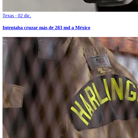
Texas
·
02 dic.
Intentaba cruzar más de 283 md a México