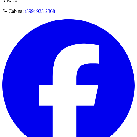
México
Cabina:
(899) 923-2368