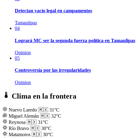
Detectan vacío legal en campamentos
Tamaulipas
04
Logrará MC ser la segunda fuerza política en Tamaulipas
Opinion
05
Controversia por las irregularidades
Opinion
Clima en la frontera
Nuevo Laredo
🇲🇽
31°C
Miguel Alemán
🇲🇽
32°C
Reynosa
🇲🇽
31°C
Río Bravo
🇲🇽
30°C
Matamoros
🇲🇽
30°C