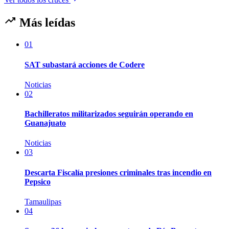
Más leídas
01
SAT subastará acciones de Codere
Noticias
02
Bachilleratos militarizados seguirán operando en
Guanajuato
Noticias
03
Descarta Fiscalía presiones criminales tras incendio en
Pepsico
Tamaulipas
04