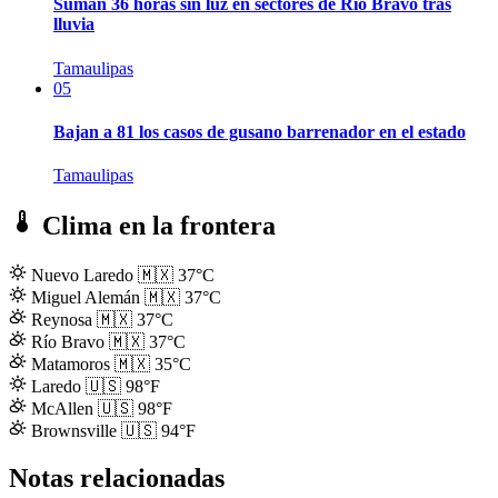
Suman 36 horas sin luz en sectores de Río Bravo tras
lluvia
Tamaulipas
05
Bajan a 81 los casos de gusano barrenador en el estado
Tamaulipas
Clima en la frontera
Nuevo Laredo
🇲🇽
37°C
Miguel Alemán
🇲🇽
37°C
Reynosa
🇲🇽
37°C
Río Bravo
🇲🇽
37°C
Matamoros
🇲🇽
35°C
Laredo
🇺🇸
98°F
McAllen
🇺🇸
98°F
Brownsville
🇺🇸
94°F
Notas relacionadas