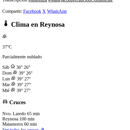
Compartir:
Facebook
X
WhatsApp
Clima en Reynosa
37°C
Parcialmente nublado
Sáb
36°
26°
Dom
39°
26°
Lun
39°
27°
Mar
39°
27°
Mié
39°
27°
Cruces
Nvo. Laredo
65 min
Reynosa
100 min
Matamoros
60 min
Ver todos los cruces