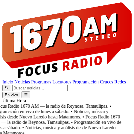
Inicio
Noticias
Programas
Locutores
Programación
Cruces
Redes
En vivo
Última Hora
cus Radio 1670 AM — la radio de Reynosa, Tamaulipas.
•
ramación en vivo de lunes a sábado.
• Noticias, música y
isis desde Nuevo Laredo hasta Matamoros.
• Focus Radio 1670
 la radio de Reynosa, Tamaulipas.
• Programación en vivo de
 a sábado.
• Noticias, música y análisis desde Nuevo Laredo
a Matamoros.