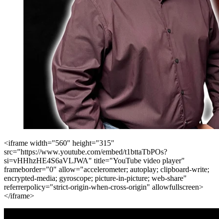
<iframe width="560" height="315"
src="https://www.youtube.com/embed/t1bttaTbPOs?
si=vHHhzHE4S6aVLJWA" title="YouTube video player"
frameborder="0" allow="accelerometer; autoplay; clipboard-write;
encrypted-media; gyroscope; picture-in-picture; web-share"
referrerpolicy="strict-origin-when-cross-origin" allowfullscreen>
</iframe>