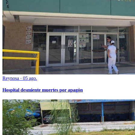
Reynosa
·
05 ago.
Hospital desmiente muertes por apagón