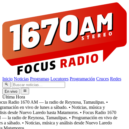
Inicio
Noticias
Programas
Locutores
Programación
Cruces
Redes
En vivo
Última Hora
cus Radio 1670 AM — la radio de Reynosa, Tamaulipas.
•
ramación en vivo de lunes a sábado.
• Noticias, música y
isis desde Nuevo Laredo hasta Matamoros.
• Focus Radio 1670
 la radio de Reynosa, Tamaulipas.
• Programación en vivo de
s a sábado.
• Noticias, música y análisis desde Nuevo Laredo
a Matamoros.