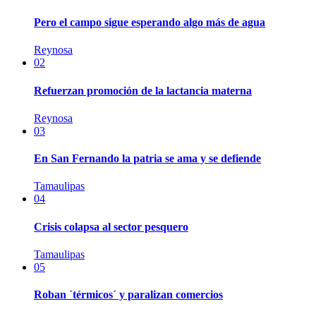
Pero el campo sigue esperando algo más de agua
Reynosa
02
Refuerzan promoción de la lactancia materna
Reynosa
03
En San Fernando la patria se ama y se defiende
Tamaulipas
04
Crisis colapsa al sector pesquero
Tamaulipas
05
Roban ´térmicos´ y paralizan comercios