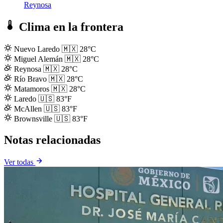
Reynosa
Clima en la frontera
Nuevo Laredo
🇲🇽
28°C
Miguel Alemán
🇲🇽
28°C
Reynosa
🇲🇽
28°C
Río Bravo
🇲🇽
28°C
Matamoros
🇲🇽
28°C
Laredo
🇺🇸
83°F
McAllen
🇺🇸
83°F
Brownsville
🇺🇸
83°F
Notas relacionadas
Ver todas