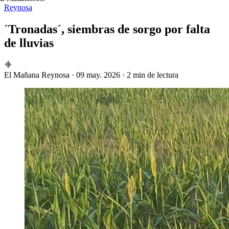
Reynosa
´Tronadas´, siembras de sorgo por falta
de lluvias
El Mañana Reynosa
·
09 may. 2026
·
2 min de lectura