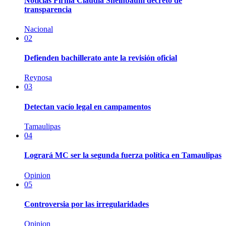
Noticias Firma Claudia Sheinbaum decreto de
transparencia
Nacional
02
Defienden bachillerato ante la revisión oficial
Reynosa
03
Detectan vacío legal en campamentos
Tamaulipas
04
Logrará MC ser la segunda fuerza política en Tamaulipas
Opinion
05
Controversia por las irregularidades
Opinion