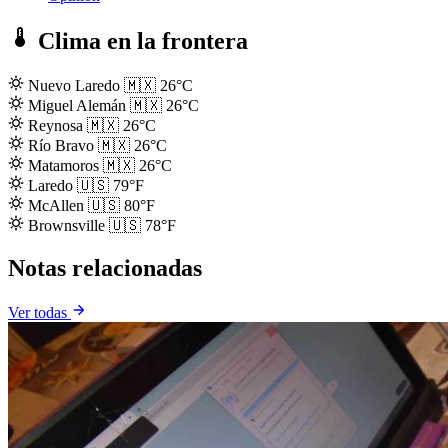
Clima en la frontera
Nuevo Laredo
🇲🇽
26°C
Miguel Alemán
🇲🇽
26°C
Reynosa
🇲🇽
26°C
Río Bravo
🇲🇽
26°C
Matamoros
🇲🇽
26°C
Laredo
🇺🇸
79°F
McAllen
🇺🇸
80°F
Brownsville
🇺🇸
78°F
Notas relacionadas
Ver todas