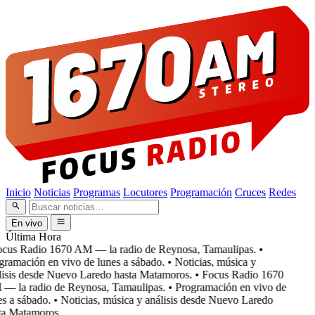
Inicio
Noticias
Programas
Locutores
Programación
Cruces
Redes
En vivo
Última Hora
cus Radio 1670 AM — la radio de Reynosa, Tamaulipas.
•
ramación en vivo de lunes a sábado.
• Noticias, música y
isis desde Nuevo Laredo hasta Matamoros.
• Focus Radio 1670
 la radio de Reynosa, Tamaulipas.
• Programación en vivo de
s a sábado.
• Noticias, música y análisis desde Nuevo Laredo
a Matamoros.