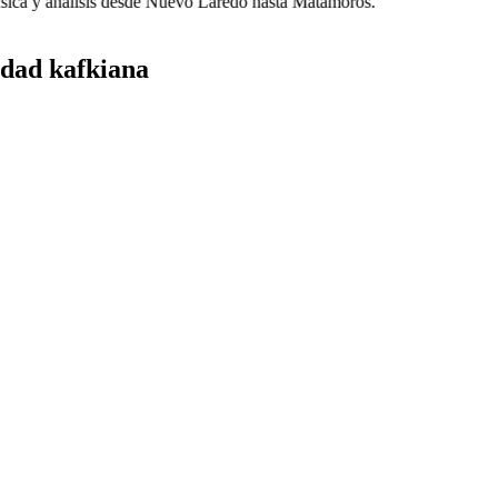
ica y análisis desde Nuevo Laredo hasta Matamoros.
idad kafkiana