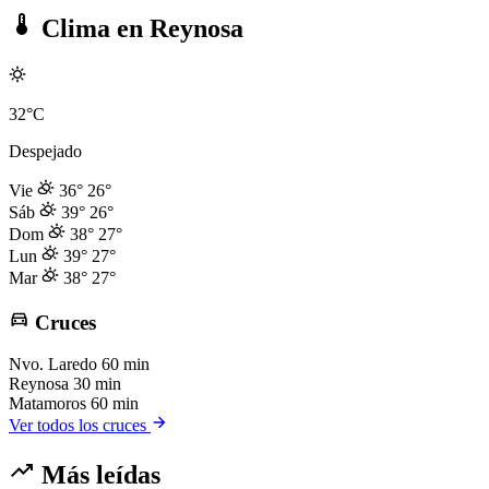
Clima en Reynosa
32°C
Despejado
Vie
36°
26°
Sáb
39°
26°
Dom
38°
27°
Lun
39°
27°
Mar
38°
27°
Cruces
Nvo. Laredo
60 min
Reynosa
30 min
Matamoros
60 min
Ver todos los cruces
Más leídas