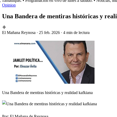
amaulipas.
• Programación en vivo de lunes a sábado.
• Noticias, mús
Opinion
Una Bandera de mentiras históricas y real
El Mañana Reynosa
·
25 feb. 2026
·
4 min de lectura
Una Bandera de mentiras históricas y realidad kafkiana
Por:
El Mañana de Reynosa