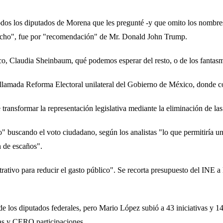
odos los diputados de Morena que les pregunté -y que omito los nombres
encho", fue por "recomendación" de Mr. Donald John Trump.
éxico, Claudia Sheinbaum, qué podemos esperar del resto, o de los fant
a llamada Reforma Electoral unilateral del Gobierno de México, donde 
transformar la representación legislativa mediante la eliminación de la
rio" buscando el voto ciudadano, según los analistas "lo que permitiría u
n de escaños".
trativo para reducir el gasto público". Se recorta presupuesto del INE a 
 de los diputados federales, pero Mario López subió a 43 iniciativas y 1
vas y CERO participaciones.