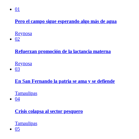
01
Pero el campo sigue esperando algo más de agua
Reynosa
02
Refuerzan promoción de la lactancia materna
Reynosa
03
En San Fernando la patria se ama y se defiende
Tamaulipas
04
Crisis colapsa al sector pesquero
Tamaulipas
05