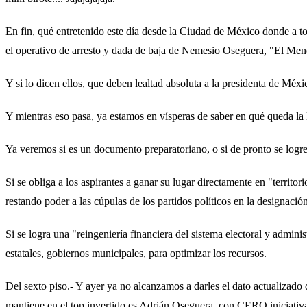
En fin, qué entretenido este día desde la Ciudad de México donde a t
el operativo de arresto y dada de baja de Nemesio Oseguera, "El M
Y si lo dicen ellos, que deben lealtad absoluta a la presidenta de M
Y mientras eso pasa, ya estamos en vísperas de saber en qué queda l
Ya veremos si es un documento preparatoriano, o si de pronto se logre 
Si se obliga a los aspirantes a ganar su lugar directamente en "territo
restando poder a las cúpulas de los partidos políticos en la designació
Si se logra una "reingeniería financiera del sistema electoral y adminis
estatales, gobiernos municipales, para optimizar los recursos.
Del sexto piso.- Y ayer ya no alcanzamos a darles el dato actualizado
mantiene en el top invertido es Adrián Oseguera, con CERO iniciati