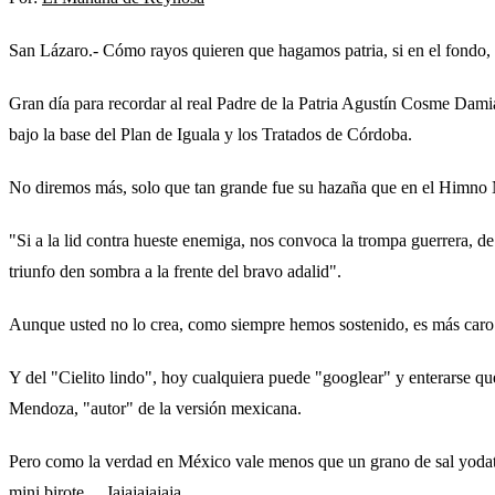
San Lázaro.- Cómo rayos quieren que hagamos patria, si en el fondo, 
Gran día para recordar al real Padre de la Patria Agustín Cosme Dami
bajo la base del Plan de Iguala y los Tratados de Córdoba.
No diremos más, solo que tan grande fue su hazaña que en el Himno Nac
"Si a la lid contra hueste enemiga, nos convoca la trompa guerrera, de 
triunfo den sombra a la frente del bravo adalid".
Aunque usted no lo crea, como siempre hemos sostenido, es más caro m
Y del "Cielito lindo", hoy cualquiera puede "googlear" y enterarse que
Mendoza, "autor" de la versión mexicana.
Pero como la verdad en México vale menos que un grano de sal yodata
mini birote.... Jajajajajaja.