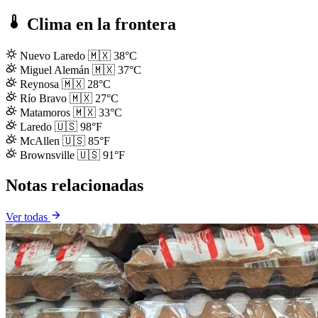
Clima en la frontera
Nuevo Laredo
🇲🇽
38°C
Miguel Alemán
🇲🇽
37°C
Reynosa
🇲🇽
28°C
Río Bravo
🇲🇽
27°C
Matamoros
🇲🇽
33°C
Laredo
🇺🇸
98°F
McAllen
🇺🇸
85°F
Brownsville
🇺🇸
91°F
Notas relacionadas
Ver todas