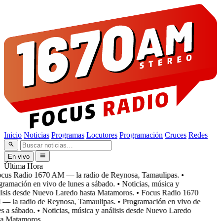
Inicio
Noticias
Programas
Locutores
Programación
Cruces
Redes
En vivo
Última Hora
cus Radio 1670 AM — la radio de Reynosa, Tamaulipas.
•
ramación en vivo de lunes a sábado.
• Noticias, música y
isis desde Nuevo Laredo hasta Matamoros.
• Focus Radio 1670
 la radio de Reynosa, Tamaulipas.
• Programación en vivo de
s a sábado.
• Noticias, música y análisis desde Nuevo Laredo
a Matamoros.