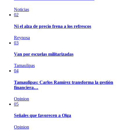
Noticias
02
Ni el alza de precio frena a los refrescos
Reynosa
03
Van por escuelas militarizadas
Tamaulipas
04
Tamaulipas: Carlos Ramírez transforma la gestión
financiera…
Opinion
05
Señales que favorecen a Olga
Opinion