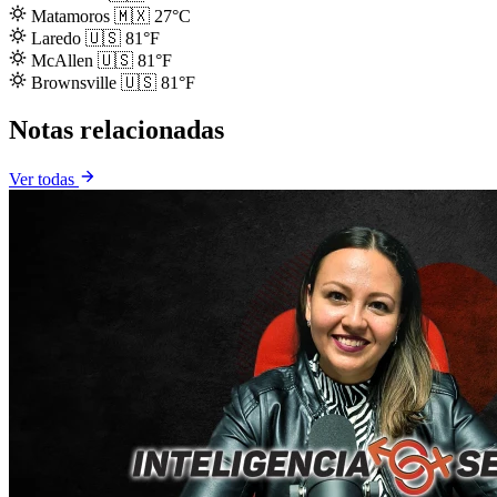
Matamoros
🇲🇽
27°C
Laredo
🇺🇸
81°F
McAllen
🇺🇸
81°F
Brownsville
🇺🇸
81°F
Notas relacionadas
Ver todas