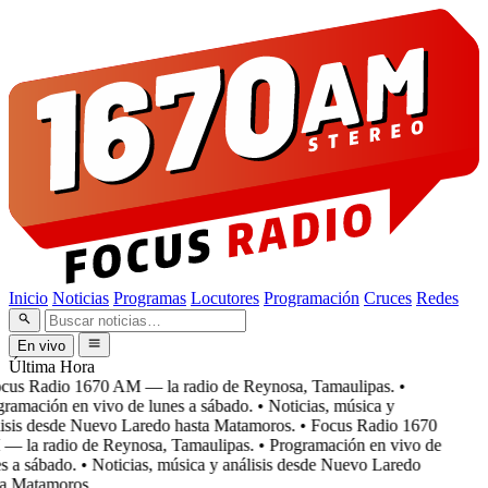
Inicio
Noticias
Programas
Locutores
Programación
Cruces
Redes
En vivo
Última Hora
cus Radio 1670 AM — la radio de Reynosa, Tamaulipas.
•
ramación en vivo de lunes a sábado.
• Noticias, música y
isis desde Nuevo Laredo hasta Matamoros.
• Focus Radio 1670
 la radio de Reynosa, Tamaulipas.
• Programación en vivo de
s a sábado.
• Noticias, música y análisis desde Nuevo Laredo
a Matamoros.