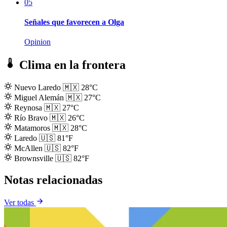
05
Señales que favorecen a Olga
Opinion
Clima en la frontera
Nuevo Laredo
🇲🇽
28°C
Miguel Alemán
🇲🇽
27°C
Reynosa
🇲🇽
27°C
Río Bravo
🇲🇽
26°C
Matamoros
🇲🇽
28°C
Laredo
🇺🇸
81°F
McAllen
🇺🇸
82°F
Brownsville
🇺🇸
82°F
Notas relacionadas
Ver todas