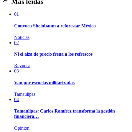
Más leídas
01
Convoca Sheinbaum a reforestar México
Noticias
02
Ni el alza de precio frena a los refrescos
Reynosa
03
Van por escuelas militarizadas
Tamaulipas
04
Tamaulipas: Carlos Ramírez transforma la gestión
financiera…
Opinion