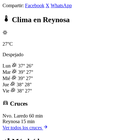
Compartir:
Facebook
X
WhatsApp
Clima en Reynosa
27°C
Despejado
Lun
37°
26°
Mar
39°
27°
Mié
39°
27°
Jue
38°
28°
Vie
38°
27°
Cruces
Nvo. Laredo
60 min
Reynosa
15 min
Ver todos los cruces