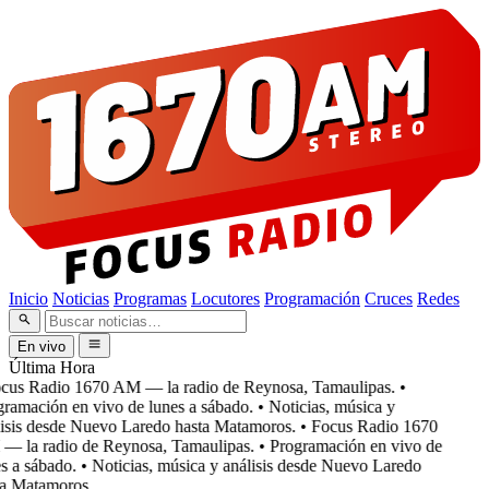
Inicio
Noticias
Programas
Locutores
Programación
Cruces
Redes
En vivo
Última Hora
cus Radio 1670 AM — la radio de Reynosa, Tamaulipas.
•
ramación en vivo de lunes a sábado.
• Noticias, música y
isis desde Nuevo Laredo hasta Matamoros.
• Focus Radio 1670
 la radio de Reynosa, Tamaulipas.
• Programación en vivo de
s a sábado.
• Noticias, música y análisis desde Nuevo Laredo
a Matamoros.