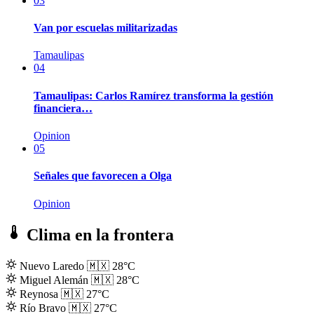
03
Van por escuelas militarizadas
Tamaulipas
04
Tamaulipas: Carlos Ramírez transforma la gestión
financiera…
Opinion
05
Señales que favorecen a Olga
Opinion
Clima en la frontera
Nuevo Laredo
🇲🇽
28°C
Miguel Alemán
🇲🇽
28°C
Reynosa
🇲🇽
27°C
Río Bravo
🇲🇽
27°C