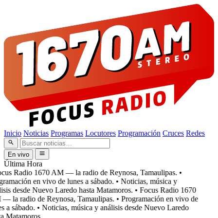
Inicio
Noticias
Programas
Locutores
Programación
Cruces
Redes
En vivo
Última Hora
cus Radio 1670 AM — la radio de Reynosa, Tamaulipas.
•
ramación en vivo de lunes a sábado.
• Noticias, música y
isis desde Nuevo Laredo hasta Matamoros.
• Focus Radio 1670
 la radio de Reynosa, Tamaulipas.
• Programación en vivo de
s a sábado.
• Noticias, música y análisis desde Nuevo Laredo
a Matamoros.