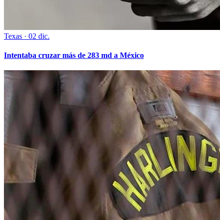
Texas
·
02 dic.
Intentaba cruzar más de 283 md a México