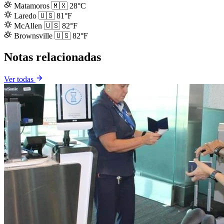
Matamoros
🇲🇽
28°C
Laredo
🇺🇸
81°F
McAllen
🇺🇸
82°F
Brownsville
🇺🇸
82°F
Notas relacionadas
Ver todas