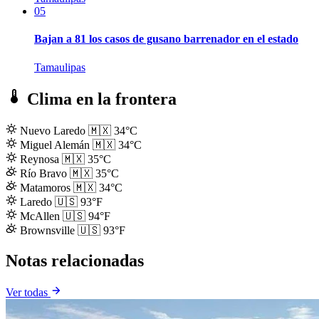
05
Bajan a 81 los casos de gusano barrenador en el estado
Tamaulipas
Clima en la frontera
Nuevo Laredo
🇲🇽
34°C
Miguel Alemán
🇲🇽
34°C
Reynosa
🇲🇽
35°C
Río Bravo
🇲🇽
35°C
Matamoros
🇲🇽
34°C
Laredo
🇺🇸
93°F
McAllen
🇺🇸
94°F
Brownsville
🇺🇸
93°F
Notas relacionadas
Ver todas