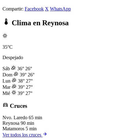
Compartir:
Facebook
X
WhatsApp
Clima en Reynosa
35°C
Despejado
Sáb
36°
26°
Dom
39°
26°
Lun
38°
27°
Mar
39°
27°
Mié
39°
27°
Cruces
Nvo. Laredo
65 min
Reynosa
90 min
Matamoros
5 min
Ver todos los cruces