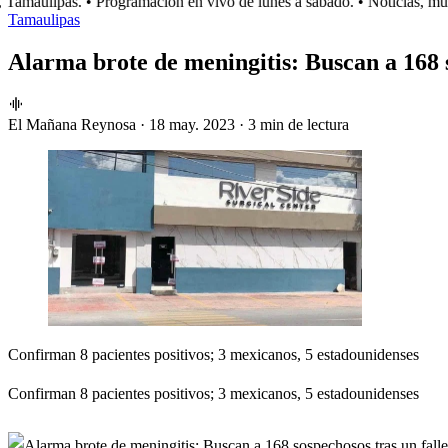
amaulipas.
• Programación en vivo de lunes a sábado.
• Noticias, músi
Tamaulipas
Alarma brote de meningitis: Buscan a 168 s
El Mañana Reynosa
·
18 may. 2023
·
3 min de lectura
Confirman 8 pacientes positivos; 3 mexicanos, 5 estadounidenses
Confirman 8 pacientes positivos; 3 mexicanos, 5 estadounidenses