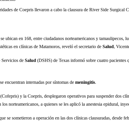
idades de Coepris llevaron a cabo la clausura de River Side Surgical C
se ubican en 168, entre ciudadanos norteamericanos y tamaulipecos, lu
téticas en clínicas de Matamoros, reveló el secretario de
Salud
, Vicent
e Servicios de
Salud
(DSHS) de Texas informó sobre cuatro pacientes q
 se encuentran internadas por síntomas de
meningitis
.
 (Cofepris) y la Coepris, desplegaron operativos para suspender dos cl
los norteamericanos, a quienes se les aplicó la anestesia epidural, inyec
 que se sometieron a operación en las dos clínicas clausuradas, desde fe