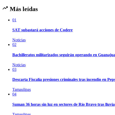
Más leídas
01
SAT subastará acciones de Codere
Noticias
02
Bachilleratos militarizados seguirán operando en Guanaju
Noticias
03
Descarta Fiscalía presiones criminales tras incendio en Pep
Tamaulipas
04
Suman 36 horas sin luz en sectores de Río Bravo tras lluvia
Tamaulipas