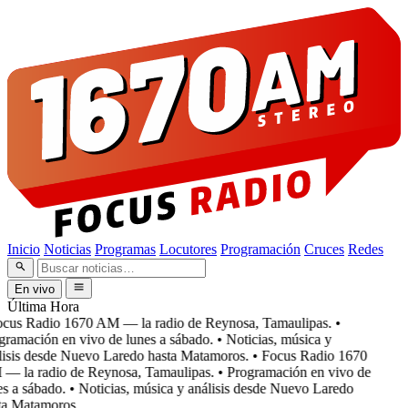
Inicio
Noticias
Programas
Locutores
Programación
Cruces
Redes
En vivo
Última Hora
cus Radio 1670 AM — la radio de Reynosa, Tamaulipas.
•
ramación en vivo de lunes a sábado.
• Noticias, música y
isis desde Nuevo Laredo hasta Matamoros.
• Focus Radio 1670
 la radio de Reynosa, Tamaulipas.
• Programación en vivo de
s a sábado.
• Noticias, música y análisis desde Nuevo Laredo
a Matamoros.