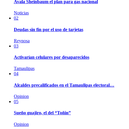
Avala Sheinbaum el plan para gas nacional
Noticias
02
Deudas sin fin por el uso de tarjetas
Reynosa
03
Activarían celulares por desaparecidos
Tamaulipas
04
Alcaldes precalificados en el Tamaulipas electoral…
Opinion
05
Sueño guajiro, el del “Toñin”
Opinion