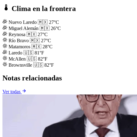
Clima en la frontera
Nuevo Laredo
🇲🇽
27°C
Miguel Alemán
🇲🇽
26°C
Reynosa
🇲🇽
27°C
Río Bravo
🇲🇽
27°C
Matamoros
🇲🇽
28°C
Laredo
🇺🇸
81°F
McAllen
🇺🇸
82°F
Brownsville
🇺🇸
82°F
Notas relacionadas
Ver todas