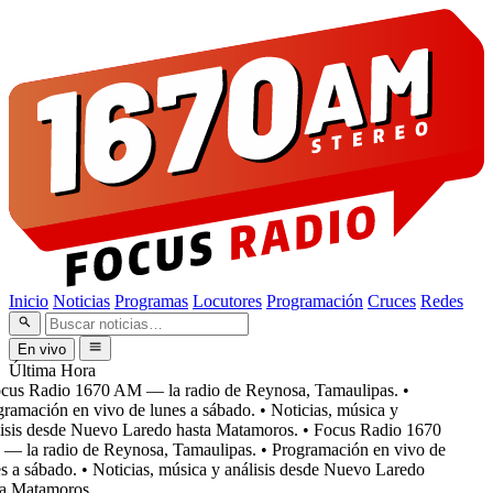
Inicio
Noticias
Programas
Locutores
Programación
Cruces
Redes
En vivo
Última Hora
cus Radio 1670 AM — la radio de Reynosa, Tamaulipas.
•
ramación en vivo de lunes a sábado.
• Noticias, música y
isis desde Nuevo Laredo hasta Matamoros.
• Focus Radio 1670
 la radio de Reynosa, Tamaulipas.
• Programación en vivo de
s a sábado.
• Noticias, música y análisis desde Nuevo Laredo
a Matamoros.