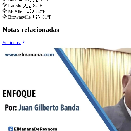
Laredo
🇺🇸
82°F
McAllen
🇺🇸
82°F
Brownsville
🇺🇸
81°F
Notas relacionadas
Ver todas