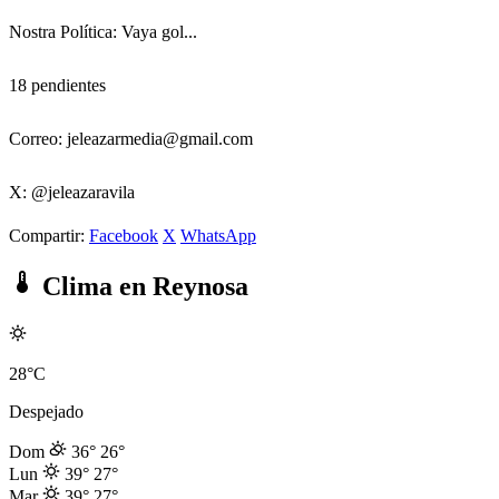
Nostra Política: Vaya gol...
18 pendientes
Correo: jeleazarmedia@gmail.com
X: @jeleazaravila
Compartir:
Facebook
X
WhatsApp
Clima en Reynosa
28°C
Despejado
Dom
36°
26°
Lun
39°
27°
Mar
39°
27°