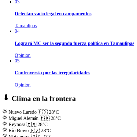
03
Detectan vacío legal en campamentos
Tamaulipas
04
Logrará MC ser la segunda fuerza política en Tamaulipas
Opinion
05
Controversia por las irregularidades
Opinion
Clima en la frontera
Nuevo Laredo
🇲🇽
28°C
Miguel Alemán
🇲🇽
28°C
Reynosa
🇲🇽
28°C
Río Bravo
🇲🇽
28°C
Matamoros
🇲🇽
27°C