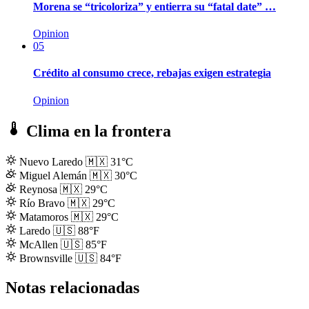
Morena se “tricoloriza” y entierra su “fatal date” …
Opinion
05
Crédito al consumo crece, rebajas exigen estrategia
Opinion
Clima en la frontera
Nuevo Laredo
🇲🇽
31°C
Miguel Alemán
🇲🇽
30°C
Reynosa
🇲🇽
29°C
Río Bravo
🇲🇽
29°C
Matamoros
🇲🇽
29°C
Laredo
🇺🇸
88°F
McAllen
🇺🇸
85°F
Brownsville
🇺🇸
84°F
Notas relacionadas