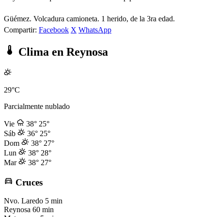
Güémez. Volcadura camioneta. 1 herido, de la 3ra edad.
Compartir:
Facebook
X
WhatsApp
Clima en Reynosa
29°C
Parcialmente nublado
Vie
38°
25°
Sáb
36°
25°
Dom
38°
27°
Lun
38°
28°
Mar
38°
27°
Cruces
Nvo. Laredo
5 min
Reynosa
60 min