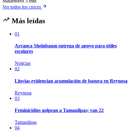
Matamoros
5 min
Ver todos los cruces
Más leídas
01
Arranca Sheinbaum entrega de apoyo para útiles
escolares
Noticias
02
Lluvias evidencian acumulación de basura en Reynosa
Reynosa
03
Feminicidios golpean a Tamaulipas; van 22
Tamaulipas
04