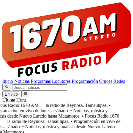
Inicio
Noticias
Programas
Locutores
Programación
Cruces
Redes
En vivo
Última Hora
cus Radio 1670 AM — la radio de Reynosa, Tamaulipas.
•
ramación en vivo de lunes a sábado.
• Noticias, música y
isis desde Nuevo Laredo hasta Matamoros.
• Focus Radio 1670
 la radio de Reynosa, Tamaulipas.
• Programación en vivo de
 a sábado.
• Noticias, música y análisis desde Nuevo Laredo
a Matamoros.