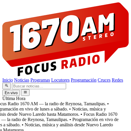
Inicio
Noticias
Programas
Locutores
Programación
Cruces
Redes
En vivo
Última Hora
cus Radio 1670 AM — la radio de Reynosa, Tamaulipas.
•
ramación en vivo de lunes a sábado.
• Noticias, música y
isis desde Nuevo Laredo hasta Matamoros.
• Focus Radio 1670
 la radio de Reynosa, Tamaulipas.
• Programación en vivo de
s a sábado.
• Noticias, música y análisis desde Nuevo Laredo
a Matamoros.