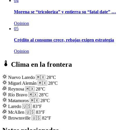
04
Morena se “tricoloriza” y entierra su “fatal date” …
Opinion
05
Crédito al consumo crece, rebajas exigen estrategia
Opinion
Clima en la frontera
Nuevo Laredo
🇲🇽
28°C
Miguel Alemán
🇲🇽
28°C
Reynosa
🇲🇽
28°C
Río Bravo
🇲🇽
28°C
Matamoros
🇲🇽
28°C
Laredo
🇺🇸
83°F
McAllen
🇺🇸
83°F
Brownsville
🇺🇸
82°F