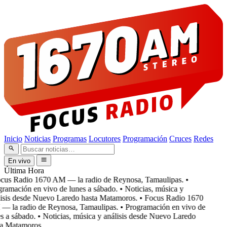
Inicio
Noticias
Programas
Locutores
Programación
Cruces
Redes
En vivo
Última Hora
cus Radio 1670 AM — la radio de Reynosa, Tamaulipas.
•
ramación en vivo de lunes a sábado.
• Noticias, música y
isis desde Nuevo Laredo hasta Matamoros.
• Focus Radio 1670
 la radio de Reynosa, Tamaulipas.
• Programación en vivo de
 a sábado.
• Noticias, música y análisis desde Nuevo Laredo
a Matamoros.