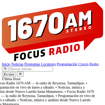
Inicio
Noticias
Programas
Locutores
Programación
Cruces
Redes
En vivo
Última Hora
cus Radio 1670 AM — la radio de Reynosa, Tamaulipas.
•
ramación en vivo de lunes a sábado.
• Noticias, música y
isis desde Nuevo Laredo hasta Matamoros.
• Focus Radio 1670
 la radio de Reynosa, Tamaulipas.
• Programación en vivo de
 a sábado.
• Noticias, música y análisis desde Nuevo Laredo
a Matamoros.