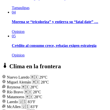
Tamaulipas
04
Morena se “tricoloriza” y entierra su “fatal date” …
Opinion
05
Crédito al consumo crece, rebajas exigen estrategia
Opinion
Clima en la frontera
Nuevo Laredo
🇲🇽
29°C
Miguel Alemán
🇲🇽
28°C
Reynosa
🇲🇽
28°C
Río Bravo
🇲🇽
28°C
Matamoros
🇲🇽
28°C
Laredo
🇺🇸
83°F
McAllen
🇺🇸
83°F