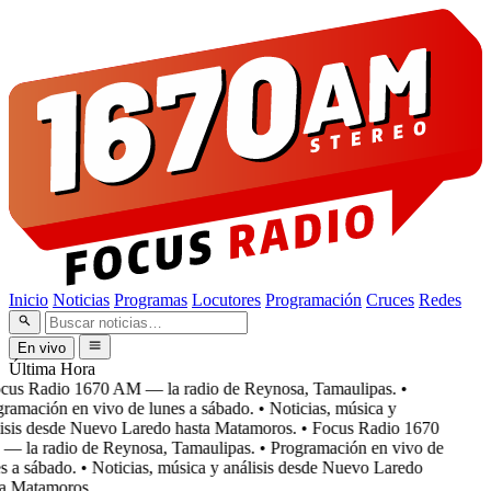
Inicio
Noticias
Programas
Locutores
Programación
Cruces
Redes
En vivo
Última Hora
cus Radio 1670 AM — la radio de Reynosa, Tamaulipas.
•
ramación en vivo de lunes a sábado.
• Noticias, música y
isis desde Nuevo Laredo hasta Matamoros.
• Focus Radio 1670
 la radio de Reynosa, Tamaulipas.
• Programación en vivo de
s a sábado.
• Noticias, música y análisis desde Nuevo Laredo
a Matamoros.