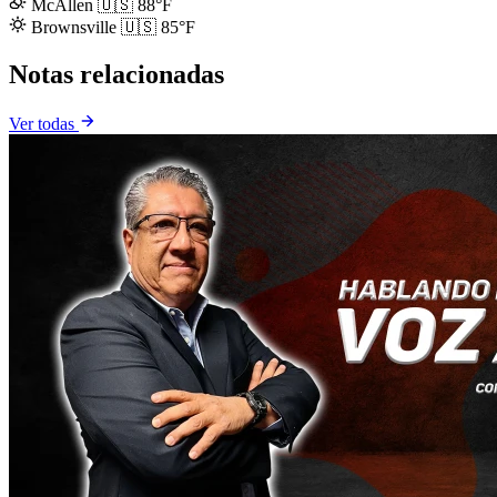
McAllen
🇺🇸
88°F
Brownsville
🇺🇸
85°F
Notas relacionadas
Ver todas