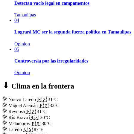
Detectan vacío legal en campamentos
Tamaulipas
04
Logrará MC ser la segunda fuerza política en Tamaulipas
Opinion
05
Controversia por las irregularidades
Opinion
Clima en la frontera
Nuevo Laredo
🇲🇽
31°C
Miguel Alemán
🇲🇽
32°C
Reynosa
🇲🇽
31°C
Río Bravo
🇲🇽
30°C
Matamoros
🇲🇽
30°C
Laredo
🇺🇸
87°F