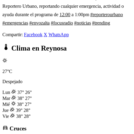
Reportero Urbano, reportando cualquier emergencia, actividad o
ayuda durante el programa de
12:00
a 1:00pm
#reporterourbano
#emergencias
#envozalta
#focusradio
#noticias
#trending
Compartir:
Facebook
X
WhatsApp
Clima en Reynosa
27°C
Despejado
Lun
37°
26°
Mar
38°
27°
Mié
38°
27°
Jue
39°
28°
Vie
38°
28°
Cruces