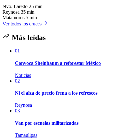
Nvo. Laredo
25 min
Reynosa
35 min
Matamoros
5 min
Ver todos los cruces
Más leídas
01
Convoca Sheinbaum a reforestar México
Noticias
02
Ni el alza de precio frena a los refrescos
Reynosa
03
Van por escuelas militarizadas
Tamaulipas