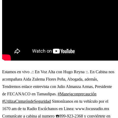
Estamos en vivo .:: En Voz Alta con Hugo Reyna ::. En Cabina nos
acompañara Aida Zulema Flores Peña, Abogada, además,
Tendremos enlace entrevista con Julio Almanza Armas, Presidente
de FECANACO en Tamaulipas.
#Manejaconprecaución
#UtilizaCinturóndeSeguridad
Sintonízanos en tu vehículo por el
1670 am de tu Radio Escúchanos en Linea: www.focusradio.mx
Comunícate a cabina al numero ☎️899-923-2368 y conviértete en