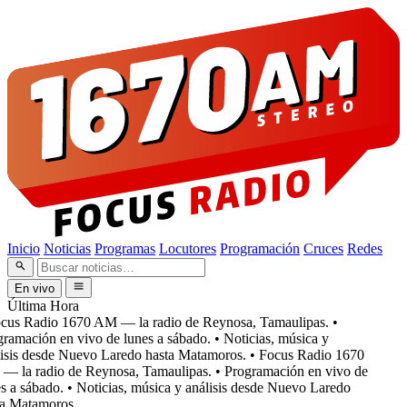
Inicio
Noticias
Programas
Locutores
Programación
Cruces
Redes
En vivo
Última Hora
cus Radio 1670 AM — la radio de Reynosa, Tamaulipas.
•
ramación en vivo de lunes a sábado.
• Noticias, música y
isis desde Nuevo Laredo hasta Matamoros.
• Focus Radio 1670
 la radio de Reynosa, Tamaulipas.
• Programación en vivo de
 a sábado.
• Noticias, música y análisis desde Nuevo Laredo
a Matamoros.