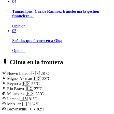
04
Tamaulipas: Carlos Ramírez transforma la gestión
financiera…
Opinion
05
Señales que favorecen a Olga
Opinion
Clima en la frontera
Nuevo Laredo
🇲🇽
28°C
Miguel Alemán
🇲🇽
28°C
Reynosa
🇲🇽
27°C
Río Bravo
🇲🇽
27°C
Matamoros
🇲🇽
28°C
Laredo
🇺🇸
81°F
McAllen
🇺🇸
82°F
Brownsville
🇺🇸
82°F