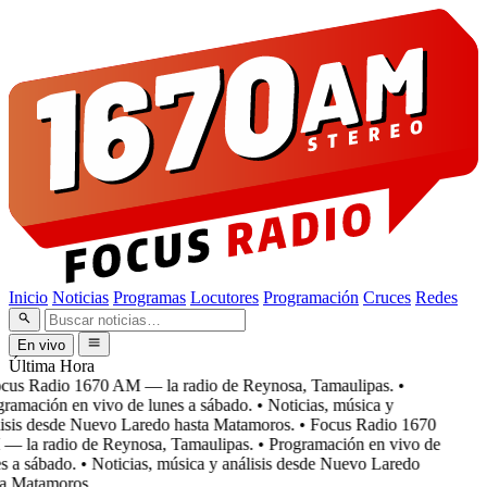
Inicio
Noticias
Programas
Locutores
Programación
Cruces
Redes
En vivo
Última Hora
cus Radio 1670 AM — la radio de Reynosa, Tamaulipas.
•
ramación en vivo de lunes a sábado.
• Noticias, música y
isis desde Nuevo Laredo hasta Matamoros.
• Focus Radio 1670
 la radio de Reynosa, Tamaulipas.
• Programación en vivo de
 a sábado.
• Noticias, música y análisis desde Nuevo Laredo
a Matamoros.