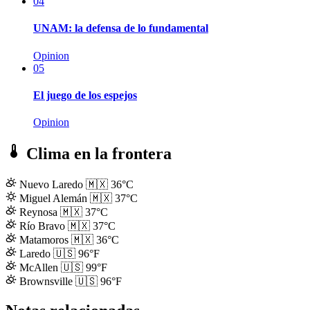
04
UNAM: la defensa de lo fundamental
Opinion
05
El juego de los espejos
Opinion
Clima en la frontera
Nuevo Laredo
🇲🇽
36°C
Miguel Alemán
🇲🇽
37°C
Reynosa
🇲🇽
37°C
Río Bravo
🇲🇽
37°C
Matamoros
🇲🇽
36°C
Laredo
🇺🇸
96°F
McAllen
🇺🇸
99°F
Brownsville
🇺🇸
96°F