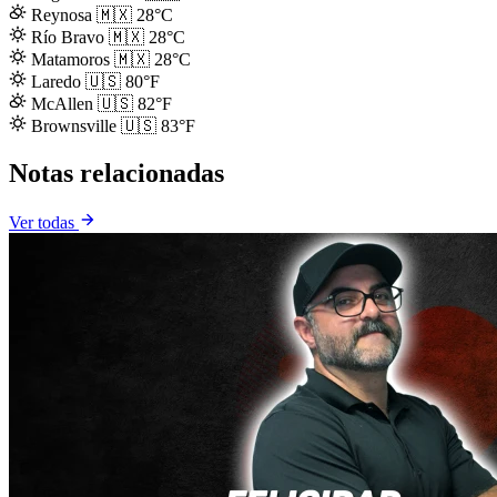
Reynosa
🇲🇽
28°C
Río Bravo
🇲🇽
28°C
Matamoros
🇲🇽
28°C
Laredo
🇺🇸
80°F
McAllen
🇺🇸
82°F
Brownsville
🇺🇸
83°F
Notas relacionadas
Ver todas