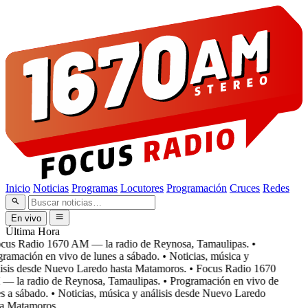
Inicio
Noticias
Programas
Locutores
Programación
Cruces
Redes
En vivo
Última Hora
cus Radio 1670 AM — la radio de Reynosa, Tamaulipas.
•
ramación en vivo de lunes a sábado.
• Noticias, música y
isis desde Nuevo Laredo hasta Matamoros.
• Focus Radio 1670
 la radio de Reynosa, Tamaulipas.
• Programación en vivo de
s a sábado.
• Noticias, música y análisis desde Nuevo Laredo
a Matamoros.