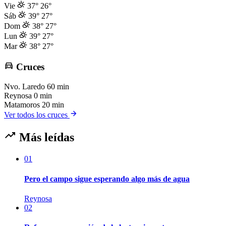
Vie
37°
26°
Sáb
39°
27°
Dom
38°
27°
Lun
39°
27°
Mar
38°
27°
Cruces
Nvo. Laredo
60 min
Reynosa
0 min
Matamoros
20 min
Ver todos los cruces
Más leídas
01
Pero el campo sigue esperando algo más de agua
Reynosa
02