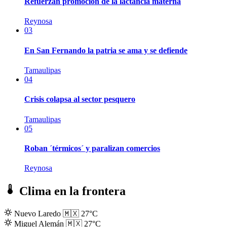
Refuerzan promoción de la lactancia materna
Reynosa
03
En San Fernando la patria se ama y se defiende
Tamaulipas
04
Crisis colapsa al sector pesquero
Tamaulipas
05
Roban ´térmicos´ y paralizan comercios
Reynosa
Clima en la frontera
Nuevo Laredo
🇲🇽
27°C
Miguel Alemán
🇲🇽
27°C