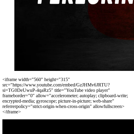
<iframe width="560" height="315"
src="https://www.youtube.com/embed/GzJHMv6JRTU?
si=TG0DeUwuP-4qaRz5" title="YouTube video player"
frameborder="0" allow="accelerometer; autoplay; clipboard-write;
encrypted-media; gyroscope; picture-in-picture; web-share"
referrerpolicy="strict-origin-when-cross-origin" allowfullscreen>
</iframe>