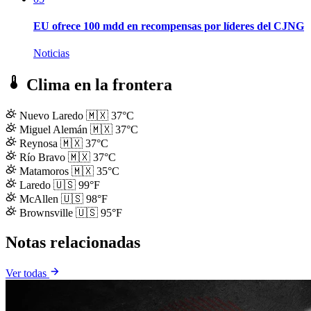
EU ofrece 100 mdd en recompensas por líderes del CJNG
Noticias
Clima en la frontera
Nuevo Laredo
🇲🇽
37°C
Miguel Alemán
🇲🇽
37°C
Reynosa
🇲🇽
37°C
Río Bravo
🇲🇽
37°C
Matamoros
🇲🇽
35°C
Laredo
🇺🇸
99°F
McAllen
🇺🇸
98°F
Brownsville
🇺🇸
95°F
Notas relacionadas
Ver todas