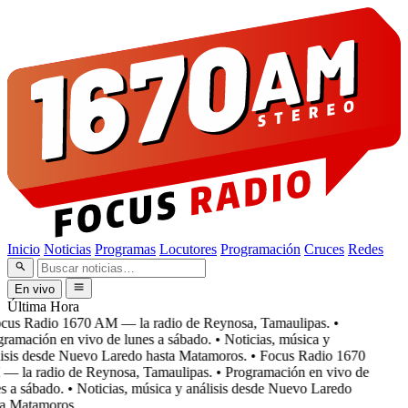
Inicio
Noticias
Programas
Locutores
Programación
Cruces
Redes
En vivo
Última Hora
cus Radio 1670 AM — la radio de Reynosa, Tamaulipas.
•
ramación en vivo de lunes a sábado.
• Noticias, música y
isis desde Nuevo Laredo hasta Matamoros.
• Focus Radio 1670
 la radio de Reynosa, Tamaulipas.
• Programación en vivo de
 a sábado.
• Noticias, música y análisis desde Nuevo Laredo
a Matamoros.