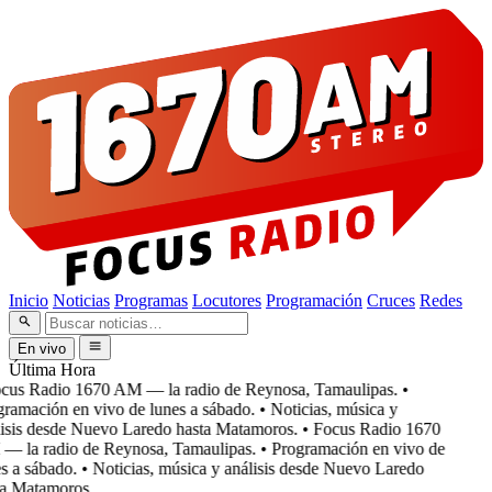
Inicio
Noticias
Programas
Locutores
Programación
Cruces
Redes
En vivo
Última Hora
cus Radio 1670 AM — la radio de Reynosa, Tamaulipas.
•
ramación en vivo de lunes a sábado.
• Noticias, música y
isis desde Nuevo Laredo hasta Matamoros.
• Focus Radio 1670
 la radio de Reynosa, Tamaulipas.
• Programación en vivo de
 a sábado.
• Noticias, música y análisis desde Nuevo Laredo
a Matamoros.