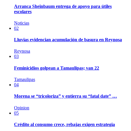
Arranca Sheinbaum entrega de apoyo para útiles
escolares
Noticias
02
Lluvias evidencian acumulación de basura en Reynosa
Reynosa
03
Feminicidios golpean a Tamaulipas; van 22
Tamaulipas
04
Morena se “tricoloriza” y entierra su “fatal date” …
Opinion
05
Crédito al consumo crece, rebajas exigen estrategia