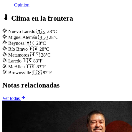
Opinion
Clima en la frontera
Nuevo Laredo
🇲🇽
28°C
Miguel Alemán
🇲🇽
28°C
Reynosa
🇲🇽
28°C
Río Bravo
🇲🇽
28°C
Matamoros
🇲🇽
28°C
Laredo
🇺🇸
83°F
McAllen
🇺🇸
83°F
Brownsville
🇺🇸
82°F
Notas relacionadas
Ver todas