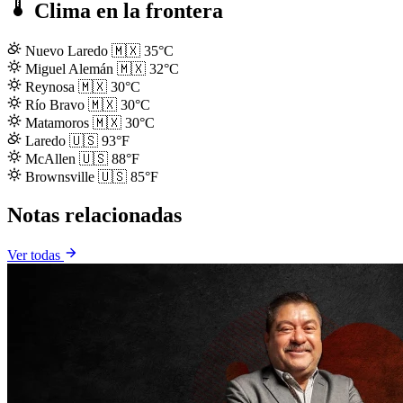
Clima en la frontera
Nuevo Laredo
🇲🇽
35°C
Miguel Alemán
🇲🇽
32°C
Reynosa
🇲🇽
30°C
Río Bravo
🇲🇽
30°C
Matamoros
🇲🇽
30°C
Laredo
🇺🇸
93°F
McAllen
🇺🇸
88°F
Brownsville
🇺🇸
85°F
Notas relacionadas
Ver todas