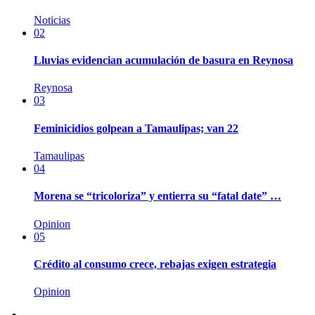
Noticias
02
Lluvias evidencian acumulación de basura en Reynosa
Reynosa
03
Feminicidios golpean a Tamaulipas; van 22
Tamaulipas
04
Morena se “tricoloriza” y entierra su “fatal date” …
Opinion
05
Crédito al consumo crece, rebajas exigen estrategia
Opinion