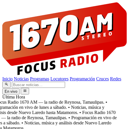
Inicio
Noticias
Programas
Locutores
Programación
Cruces
Redes
En vivo
Última Hora
cus Radio 1670 AM — la radio de Reynosa, Tamaulipas.
•
ramación en vivo de lunes a sábado.
• Noticias, música y
isis desde Nuevo Laredo hasta Matamoros.
• Focus Radio 1670
 la radio de Reynosa, Tamaulipas.
• Programación en vivo de
 a sábado.
• Noticias, música y análisis desde Nuevo Laredo
a Matamoros.