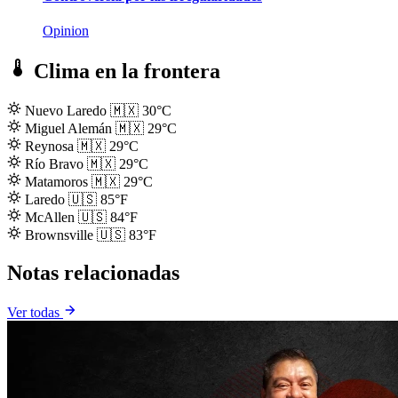
Opinion
Clima en la frontera
Nuevo Laredo
🇲🇽
30°C
Miguel Alemán
🇲🇽
29°C
Reynosa
🇲🇽
29°C
Río Bravo
🇲🇽
29°C
Matamoros
🇲🇽
29°C
Laredo
🇺🇸
85°F
McAllen
🇺🇸
84°F
Brownsville
🇺🇸
83°F
Notas relacionadas
Ver todas