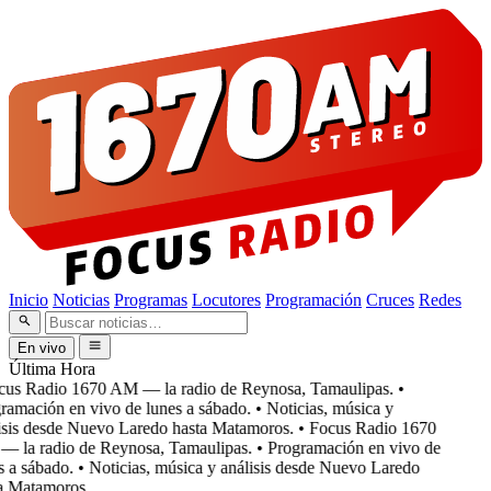
Inicio
Noticias
Programas
Locutores
Programación
Cruces
Redes
En vivo
Última Hora
us Radio 1670 AM — la radio de Reynosa, Tamaulipas.
•
amación en vivo de lunes a sábado.
• Noticias, música y
sis desde Nuevo Laredo hasta Matamoros.
• Focus Radio 1670
la radio de Reynosa, Tamaulipas.
• Programación en vivo de
 a sábado.
• Noticias, música y análisis desde Nuevo Laredo
 Matamoros.