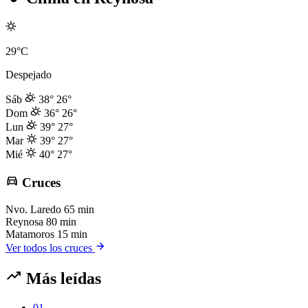
29°C
Despejado
Sáb
38°
26°
Dom
36°
26°
Lun
39°
27°
Mar
39°
27°
Mié
40°
27°
Cruces
Nvo. Laredo
65 min
Reynosa
80 min
Matamoros
15 min
Ver todos los cruces
Más leídas
01