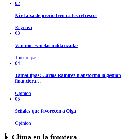
02
Ni el alza de precio frena a los refrescos
Reynosa
03
Van por escuelas militarizadas
Tamaulipas
04
Tamaulipas: Carlos Ramírez transforma la gestión
financiera…
Opinion
05
Señales que favorecen a Olga
Opinion
Clima en la frontera