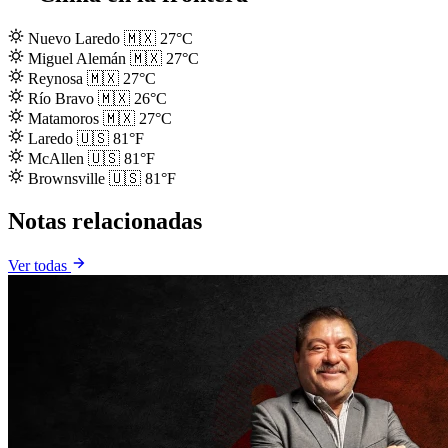
Nuevo Laredo
🇲🇽
27°C
Miguel Alemán
🇲🇽
27°C
Reynosa
🇲🇽
27°C
Río Bravo
🇲🇽
26°C
Matamoros
🇲🇽
27°C
Laredo
🇺🇸
81°F
McAllen
🇺🇸
81°F
Brownsville
🇺🇸
81°F
Notas relacionadas
Ver todas