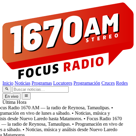
Inicio
Noticias
Programas
Locutores
Programación
Cruces
Redes
En vivo
Última Hora
cus Radio 1670 AM — la radio de Reynosa, Tamaulipas.
•
ramación en vivo de lunes a sábado.
• Noticias, música y
isis desde Nuevo Laredo hasta Matamoros.
• Focus Radio 1670
 la radio de Reynosa, Tamaulipas.
• Programación en vivo de
 a sábado.
• Noticias, música y análisis desde Nuevo Laredo
a Matamoros.