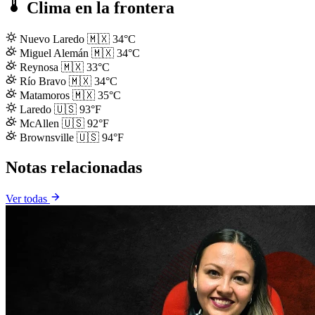
Clima en la frontera
Nuevo Laredo
🇲🇽
34°C
Miguel Alemán
🇲🇽
34°C
Reynosa
🇲🇽
33°C
Río Bravo
🇲🇽
34°C
Matamoros
🇲🇽
35°C
Laredo
🇺🇸
93°F
McAllen
🇺🇸
92°F
Brownsville
🇺🇸
94°F
Notas relacionadas
Ver todas