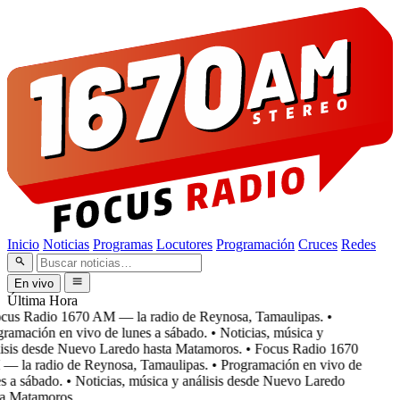
Inicio
Noticias
Programas
Locutores
Programación
Cruces
Redes
En vivo
Última Hora
cus Radio 1670 AM — la radio de Reynosa, Tamaulipas.
•
ramación en vivo de lunes a sábado.
• Noticias, música y
isis desde Nuevo Laredo hasta Matamoros.
• Focus Radio 1670
 la radio de Reynosa, Tamaulipas.
• Programación en vivo de
 a sábado.
• Noticias, música y análisis desde Nuevo Laredo
a Matamoros.