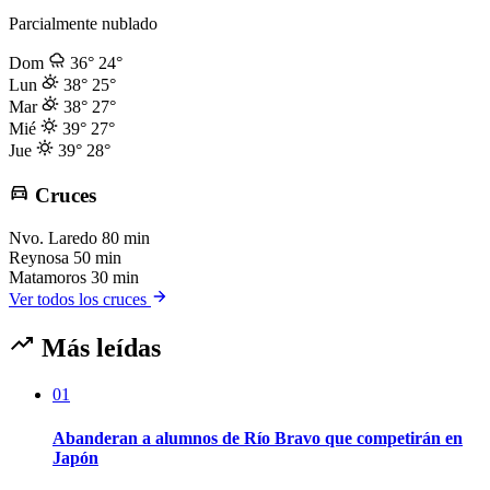
Parcialmente nublado
Dom
36°
24°
Lun
38°
25°
Mar
38°
27°
Mié
39°
27°
Jue
39°
28°
Cruces
Nvo. Laredo
80 min
Reynosa
50 min
Matamoros
30 min
Ver todos los cruces
Más leídas
01
Abanderan a alumnos de Río Bravo que competirán en
Japón