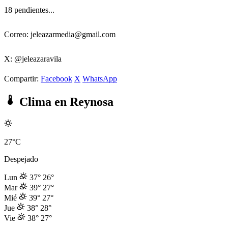
18 pendientes...
Correo: jeleazarmedia@gmail.com
X: @jeleazaravila
Compartir:
Facebook
X
WhatsApp
Clima en Reynosa
27°C
Despejado
Lun
37°
26°
Mar
39°
27°
Mié
39°
27°
Jue
38°
28°
Vie
38°
27°