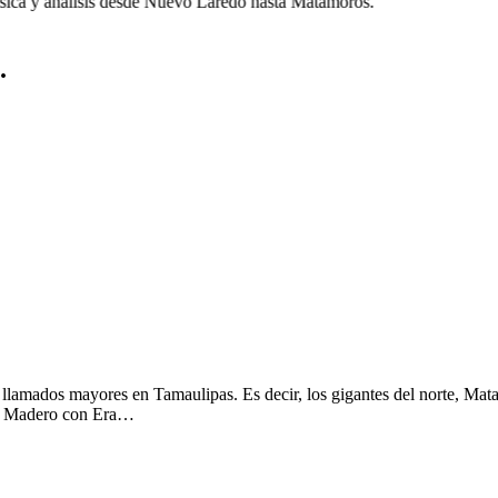
ca y análisis desde Nuevo Laredo hasta Matamoros.
.
llamados mayores en Tamaulipas. Es decir, los gigantes del norte, 
ur: Madero con Era…