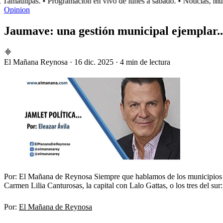
amaulipas.
• Programación en vivo de lunes a sábado.
• Noticias, músi
Opinion
Jaumave: una gestión municipal ejemplar..
El Mañana Reynosa
·
16 dic. 2025
·
4 min de lectura
Por: El Mañana de Reynosa Siempre que hablamos de los municipios 
Carmen Lilia Canturosas, la capital con Lalo Gattas, o los tres del s
Por:
El Mañana de Reynosa