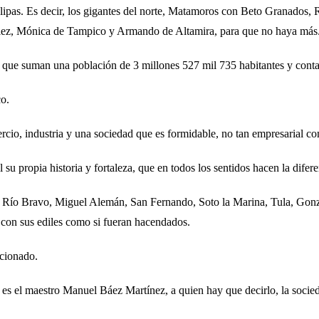
pas. Es decir, los gigantes del norte, Matamoros con Beto Granados,
zález, Mónica de Tampico y Armando de Altamira, para que no haya más
d que suman una población de 3 millones 527 mil 735 habitantes y cont
co.
cio, industria y una sociedad que es formidable, no tan empresarial co
 su propia historia y fortaleza, que en todos los sentidos hacen la difere
Río Bravo, Miguel Alemán, San Fernando, Soto la Marina, Tula, Gonzál
 con sus ediles como si fueran hacendados.
ncionado.
 es el maestro Manuel Báez Martínez, a quien hay que decirlo, la socieda