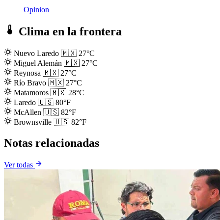
Opinion
Clima en la frontera
Nuevo Laredo
🇲🇽
27°C
Miguel Alemán
🇲🇽
27°C
Reynosa
🇲🇽
27°C
Río Bravo
🇲🇽
27°C
Matamoros
🇲🇽
28°C
Laredo
🇺🇸
80°F
McAllen
🇺🇸
82°F
Brownsville
🇺🇸
82°F
Notas relacionadas
Ver todas