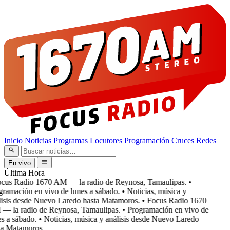
Inicio
Noticias
Programas
Locutores
Programación
Cruces
Redes
En vivo
Última Hora
cus Radio 1670 AM — la radio de Reynosa, Tamaulipas.
•
ramación en vivo de lunes a sábado.
• Noticias, música y
isis desde Nuevo Laredo hasta Matamoros.
• Focus Radio 1670
 la radio de Reynosa, Tamaulipas.
• Programación en vivo de
s a sábado.
• Noticias, música y análisis desde Nuevo Laredo
a Matamoros.