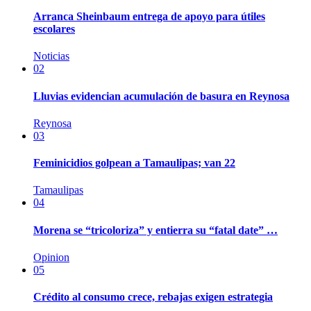
Arranca Sheinbaum entrega de apoyo para útiles
escolares
Noticias
02
Lluvias evidencian acumulación de basura en Reynosa
Reynosa
03
Feminicidios golpean a Tamaulipas; van 22
Tamaulipas
04
Morena se “tricoloriza” y entierra su “fatal date” …
Opinion
05
Crédito al consumo crece, rebajas exigen estrategia