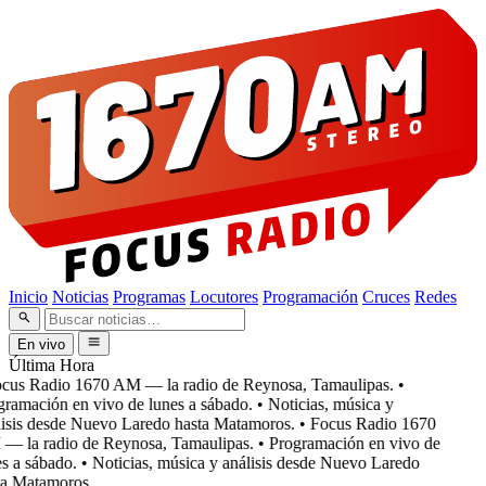
Inicio
Noticias
Programas
Locutores
Programación
Cruces
Redes
En vivo
Última Hora
cus Radio 1670 AM — la radio de Reynosa, Tamaulipas.
•
ramación en vivo de lunes a sábado.
• Noticias, música y
isis desde Nuevo Laredo hasta Matamoros.
• Focus Radio 1670
 la radio de Reynosa, Tamaulipas.
• Programación en vivo de
s a sábado.
• Noticias, música y análisis desde Nuevo Laredo
a Matamoros.