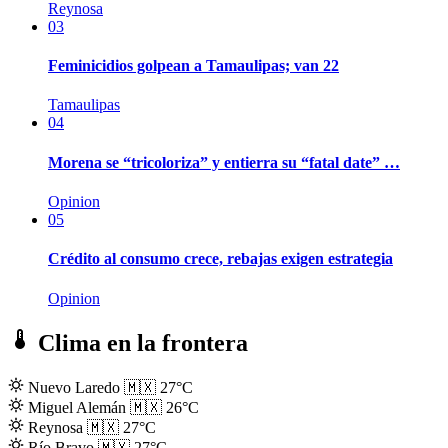
Reynosa
03
Feminicidios golpean a Tamaulipas; van 22
Tamaulipas
04
Morena se “tricoloriza” y entierra su “fatal date” …
Opinion
05
Crédito al consumo crece, rebajas exigen estrategia
Opinion
Clima en la frontera
Nuevo Laredo
🇲🇽
27°C
Miguel Alemán
🇲🇽
26°C
Reynosa
🇲🇽
27°C
Río Bravo
🇲🇽
27°C