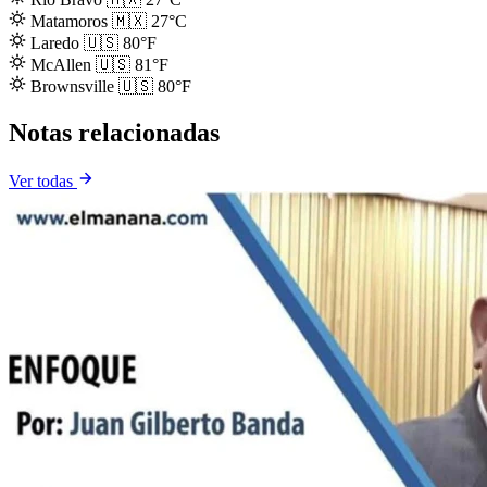
Matamoros
🇲🇽
27°C
Laredo
🇺🇸
80°F
McAllen
🇺🇸
81°F
Brownsville
🇺🇸
80°F
Notas relacionadas
Ver todas