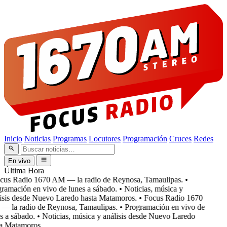
Inicio
Noticias
Programas
Locutores
Programación
Cruces
Redes
En vivo
Última Hora
cus Radio 1670 AM — la radio de Reynosa, Tamaulipas.
•
ramación en vivo de lunes a sábado.
• Noticias, música y
isis desde Nuevo Laredo hasta Matamoros.
• Focus Radio 1670
 la radio de Reynosa, Tamaulipas.
• Programación en vivo de
 a sábado.
• Noticias, música y análisis desde Nuevo Laredo
a Matamoros.