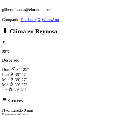
gilberto.banda@elmanana.com
Compartir:
Facebook
X
WhatsApp
Clima en Reynosa
28°C
Despejado
Dom
34°
25°
Lun
39°
27°
Mar
39°
27°
Mié
39°
27°
Jue
39°
28°
Cruces
Nvo. Laredo
0 min
Reynosa
10 min