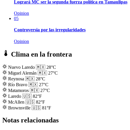
Logrará MC ser la segunda fuerza política en Tamaulipas
Opinion
05
Controversia por las irregularidades
Opinion
Clima en la frontera
Nuevo Laredo
🇲🇽
28°C
Miguel Alemán
🇲🇽
27°C
Reynosa
🇲🇽
28°C
Río Bravo
🇲🇽
27°C
Matamoros
🇲🇽
27°C
Laredo
🇺🇸
82°F
McAllen
🇺🇸
82°F
Brownsville
🇺🇸
81°F
Notas relacionadas