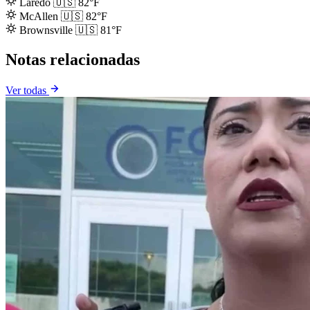
Laredo
🇺🇸
82°F
McAllen
🇺🇸
82°F
Brownsville
🇺🇸
81°F
Notas relacionadas
Ver todas