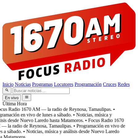
Inicio
Noticias
Programas
Locutores
Programación
Cruces
Redes
En vivo
Última Hora
cus Radio 1670 AM — la radio de Reynosa, Tamaulipas.
•
ramación en vivo de lunes a sábado.
• Noticias, música y
isis desde Nuevo Laredo hasta Matamoros.
• Focus Radio 1670
 la radio de Reynosa, Tamaulipas.
• Programación en vivo de
s a sábado.
• Noticias, música y análisis desde Nuevo Laredo
a Matamoros.