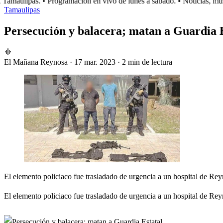
amaulipas.
• Programación en vivo de lunes a sábado.
• Noticias, músi
Tamaulipas
Persecución y balacera; matan a Guardia 
El Mañana Reynosa
·
17 mar. 2023
·
2 min de lectura
El elemento policiaco fue trasladado de urgencia a un hospital de Rey
El elemento policiaco fue trasladado de urgencia a un hospital de Rey