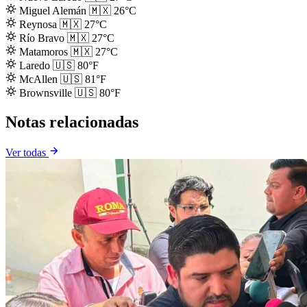
Miguel Alemán
🇲🇽
26°C
Reynosa
🇲🇽
27°C
Río Bravo
🇲🇽
27°C
Matamoros
🇲🇽
27°C
Laredo
🇺🇸
80°F
McAllen
🇺🇸
81°F
Brownsville
🇺🇸
80°F
Notas relacionadas
Ver todas