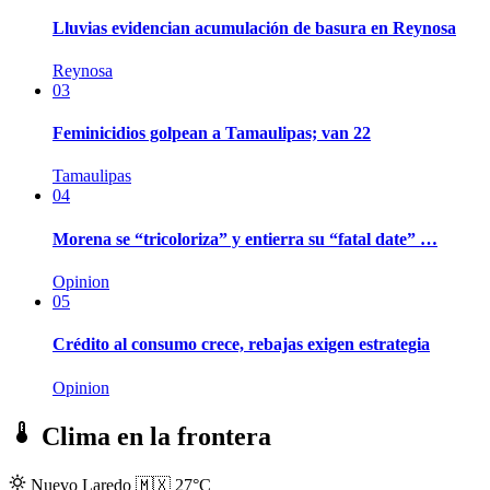
Lluvias evidencian acumulación de basura en Reynosa
Reynosa
03
Feminicidios golpean a Tamaulipas; van 22
Tamaulipas
04
Morena se “tricoloriza” y entierra su “fatal date” …
Opinion
05
Crédito al consumo crece, rebajas exigen estrategia
Opinion
Clima en la frontera
Nuevo Laredo
🇲🇽
27°C