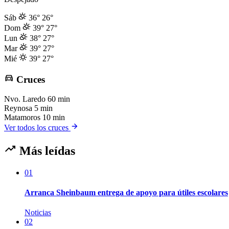
Sáb
36°
26°
Dom
39°
27°
Lun
38°
27°
Mar
39°
27°
Mié
39°
27°
Cruces
Nvo. Laredo
60 min
Reynosa
5 min
Matamoros
10 min
Ver todos los cruces
Más leídas
01
Arranca Sheinbaum entrega de apoyo para útiles escolares
Noticias
02