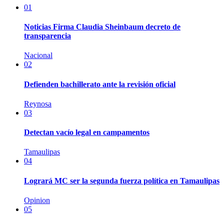
01
Noticias Firma Claudia Sheinbaum decreto de
transparencia
Nacional
02
Defienden bachillerato ante la revisión oficial
Reynosa
03
Detectan vacío legal en campamentos
Tamaulipas
04
Logrará MC ser la segunda fuerza política en Tamaulipas
Opinion
05