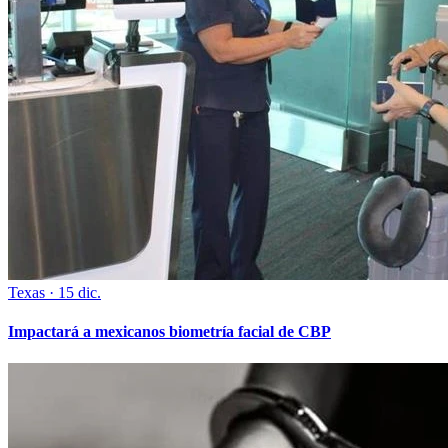
Texas
·
15 dic.
Impactará a mexicanos biometría facial de CBP