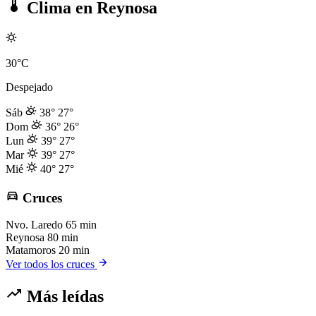
Clima en Reynosa
30°C
Despejado
Sáb
38°
27°
Dom
36°
26°
Lun
39°
27°
Mar
39°
27°
Mié
40°
27°
Cruces
Nvo. Laredo
65 min
Reynosa
80 min
Matamoros
20 min
Ver todos los cruces
Más leídas