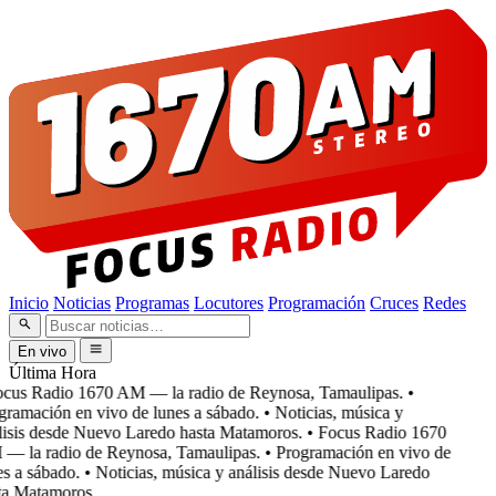
Inicio
Noticias
Programas
Locutores
Programación
Cruces
Redes
En vivo
Última Hora
cus Radio 1670 AM — la radio de Reynosa, Tamaulipas.
•
ramación en vivo de lunes a sábado.
• Noticias, música y
isis desde Nuevo Laredo hasta Matamoros.
• Focus Radio 1670
 la radio de Reynosa, Tamaulipas.
• Programación en vivo de
s a sábado.
• Noticias, música y análisis desde Nuevo Laredo
a Matamoros.