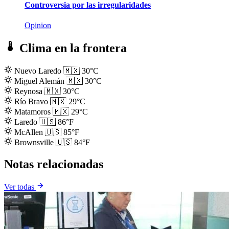
Controversia por las irregularidades
Opinion
Clima en la frontera
Nuevo Laredo
🇲🇽
30°C
Miguel Alemán
🇲🇽
30°C
Reynosa
🇲🇽
30°C
Río Bravo
🇲🇽
29°C
Matamoros
🇲🇽
29°C
Laredo
🇺🇸
86°F
McAllen
🇺🇸
85°F
Brownsville
🇺🇸
84°F
Notas relacionadas
Ver todas