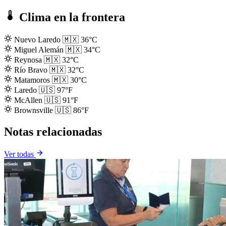
Clima en la frontera
Nuevo Laredo
🇲🇽
36°C
Miguel Alemán
🇲🇽
34°C
Reynosa
🇲🇽
32°C
Río Bravo
🇲🇽
32°C
Matamoros
🇲🇽
30°C
Laredo
🇺🇸
97°F
McAllen
🇺🇸
91°F
Brownsville
🇺🇸
86°F
Notas relacionadas
Ver todas