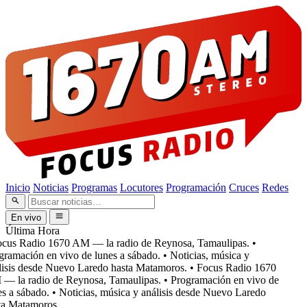
Inicio
Noticias
Programas
Locutores
Programación
Cruces
Redes
En vivo
Última Hora
cus Radio 1670 AM — la radio de Reynosa, Tamaulipas.
•
ramación en vivo de lunes a sábado.
• Noticias, música y
isis desde Nuevo Laredo hasta Matamoros.
• Focus Radio 1670
 la radio de Reynosa, Tamaulipas.
• Programación en vivo de
s a sábado.
• Noticias, música y análisis desde Nuevo Laredo
a Matamoros.