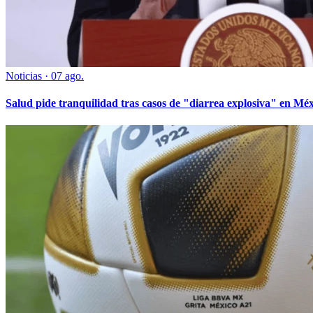
Noticias
·
07 ago.
Salud pide tranquilidad tras casos de "diarrea explosiva" en Mé