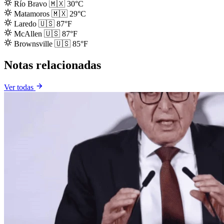
Río Bravo
🇲🇽
30°C
Matamoros
🇲🇽
29°C
Laredo
🇺🇸
87°F
McAllen
🇺🇸
87°F
Brownsville
🇺🇸
85°F
Notas relacionadas
Ver todas