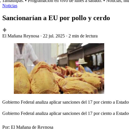
amaulipas.
• Programación en vivo de lunes a sábado.
• Noticias, mús
Noticias
Sancionarían a EU por pollo y cerdo
El Mañana Reynosa
·
22 jul. 2025
·
2 min de lectura
Gobierno Federal analiza aplicar sanciones del 17 por ciento a Estad
Gobierno Federal analiza aplicar sanciones del 17 por ciento a Estad
Por:
El Mañana de Reynosa