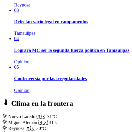
Reynosa
03
Detectan vacío legal en campamentos
Tamaulipas
04
Logrará MC ser la segunda fuerza política en Tamaulipas
Opinion
05
Controversia por las irregularidades
Opinion
Clima en la frontera
Nuevo Laredo
🇲🇽
31°C
Miguel Alemán
🇲🇽
31°C
Reynosa
🇲🇽
30°C