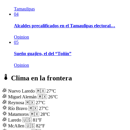
Tamaulipas
04
Alcaldes precalificados en el Tamaulipas electoral…
Opinion
05
Sueño guajiro, el del “Toñin”
Opinion
Clima en la frontera
Nuevo Laredo
🇲🇽
27°C
Miguel Alemán
🇲🇽
26°C
Reynosa
🇲🇽
27°C
Río Bravo
🇲🇽
27°C
Matamoros
🇲🇽
28°C
Laredo
🇺🇸
81°F
McAllen
🇺🇸
82°F