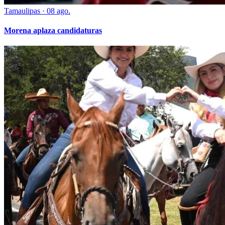
Tamaulipas
·
08 ago.
Morena aplaza candidaturas