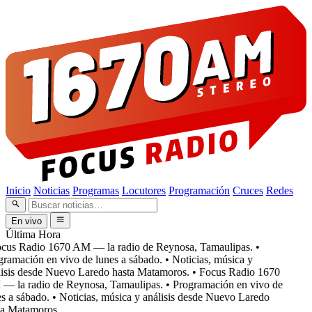
Inicio
Noticias
Programas
Locutores
Programación
Cruces
Redes
En vivo
Última Hora
cus Radio 1670 AM — la radio de Reynosa, Tamaulipas.
•
ramación en vivo de lunes a sábado.
• Noticias, música y
isis desde Nuevo Laredo hasta Matamoros.
• Focus Radio 1670
 la radio de Reynosa, Tamaulipas.
• Programación en vivo de
s a sábado.
• Noticias, música y análisis desde Nuevo Laredo
a Matamoros.