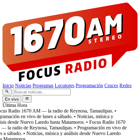
Inicio
Noticias
Programas
Locutores
Programación
Cruces
Redes
En vivo
Última Hora
cus Radio 1670 AM — la radio de Reynosa, Tamaulipas.
•
ramación en vivo de lunes a sábado.
• Noticias, música y
isis desde Nuevo Laredo hasta Matamoros.
• Focus Radio 1670
 la radio de Reynosa, Tamaulipas.
• Programación en vivo de
s a sábado.
• Noticias, música y análisis desde Nuevo Laredo
a Matamoros.