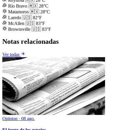
Reynosa
🇲🇽
28°C
Río Bravo
🇲🇽
28°C
Matamoros
🇲🇽
28°C
Laredo
🇺🇸
82°F
McAllen
🇺🇸
83°F
Brownsville
🇺🇸
83°F
Notas relacionadas
Ver todas
Opinion
·
08 ago.
El juego de los espejos