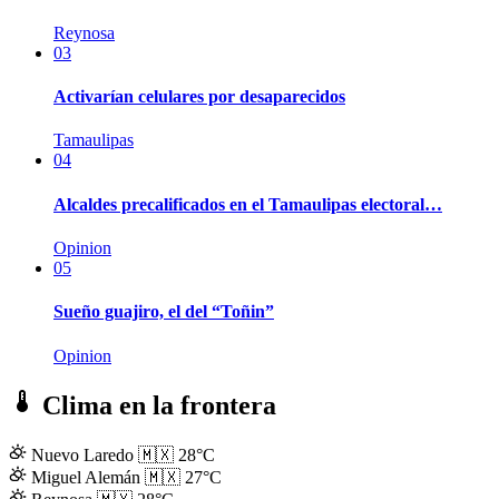
Reynosa
03
Activarían celulares por desaparecidos
Tamaulipas
04
Alcaldes precalificados en el Tamaulipas electoral…
Opinion
05
Sueño guajiro, el del “Toñin”
Opinion
Clima en la frontera
Nuevo Laredo
🇲🇽
28°C
Miguel Alemán
🇲🇽
27°C